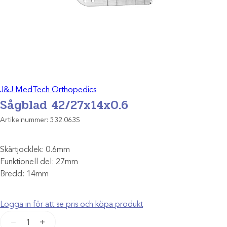
J&J MedTech Orthopedics
Sågblad 42/27x14x0.6
Artikelnummer:
532.063S
Skärtjocklek: 0.6mm
Funktionell del: 27mm
Bredd: 14mm
Logga in för att se pris och köpa produkt
Sågblad
−
+