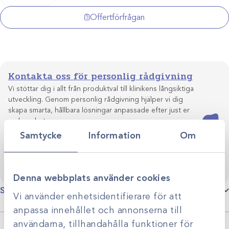
42/27x14x0.6
mängd
Offertförfrågan
Kontakta oss för personlig rådgivning
Vi stöttar dig i allt från produktval till klinikens långsiktiga
utveckling. Genom personlig rådgivning hjälper vi dig
skapa smarta, hållbara lösningar anpassade efter just er
Kontakta oss
verksamhet.
Samtycke
Information
Om
Denna webbplats använder cookies
Specifikationer
Vi använder enhetsidentifierare för att
anpassa innehållet och annonserna till
användarna, tillhandahålla funktioner för
Produktgrupp
UNIUM/Colibri II oscillerande sågtillsats