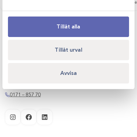
Logga in för att se pris
Logga in för att se
Tillåt alla
Scandivet AB
Tillåt urval
Kvartsgatan 6B
749 40 Enköping
Avvisa
info@scandivet.se
0171 – 857 70
Instagram
Facebook
LinkedIn