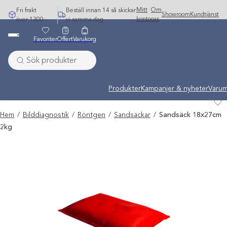
Hoppa
Mitt
Om
Fri frakt
Beställ innan 14 så skickar
Showroom
Kundtjänst
till
konto
oss
över 1300:-
vi samma dag
innehåll
Favoriter
Offert
Varukorg
Undermeny stängd: Varumärken
Produkter
Kampanjer & nyheter
Varum
Hem
/
Bilddiagnostik
/
Röntgen
/
Sandsäckar
/
Sandsäck 18x27cm
2kg