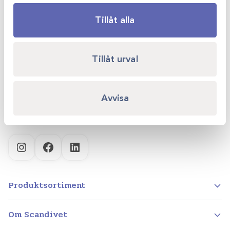
Tillåt alla
Scandivet AB
Kvartsgatan 6B
Tillåt urval
749 40 Enköping
info@scandivet.se
Avvisa
0171 – 857 70
Instagram
Facebook
LinkedIn
Produktsortiment
Om Scandivet