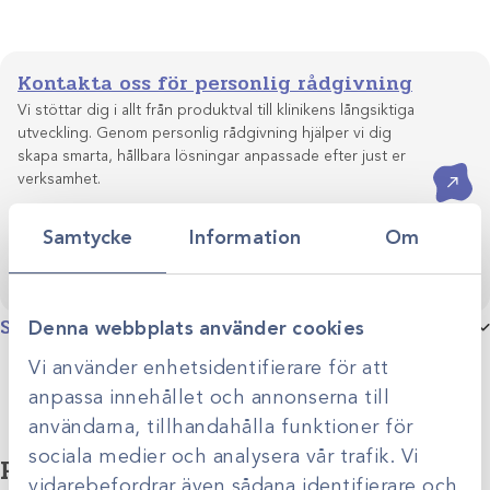
Kontakta oss för personlig rådgivning
Vi stöttar dig i allt från produktval till klinikens långsiktiga
utveckling. Genom personlig rådgivning hjälper vi dig
skapa smarta, hållbara lösningar anpassade efter just er
Kontakta oss
verksamhet.
Samtycke
Information
Om
Specifikationer
Denna webbplats använder cookies
Vi använder enhetsidentifierare för att
Produktgrupp
Sandsäckar
anpassa innehållet och annonserna till
användarna, tillhandahålla funktioner för
sociala medier och analysera vår trafik. Vi
Relaterade produkter
vidarebefordrar även sådana identifierare och