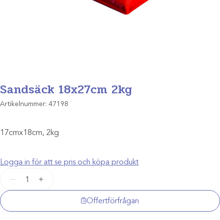
Sandsäck 18x27cm 2kg
Artikelnummer:
47198
17cmx18cm, 2kg
Logga in för att se pris och köpa produkt
Sandsäck
−
+
18x27cm
2kg
Offertförfrågan
mängd