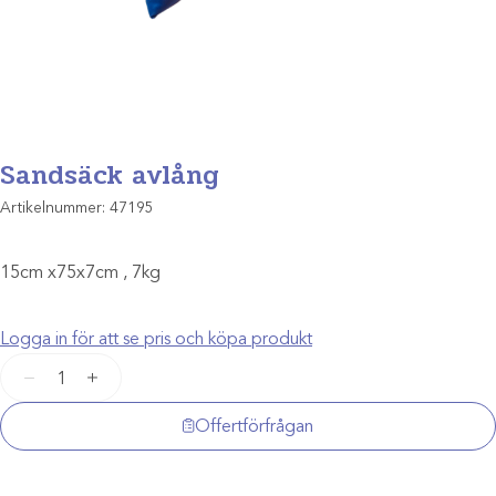
Sandsäck avlång
Artikelnummer:
47195
15cm x75x7cm , 7kg
Logga in för att se pris och köpa produkt
Sandsäck
−
+
avlång
mängd
Offertförfrågan