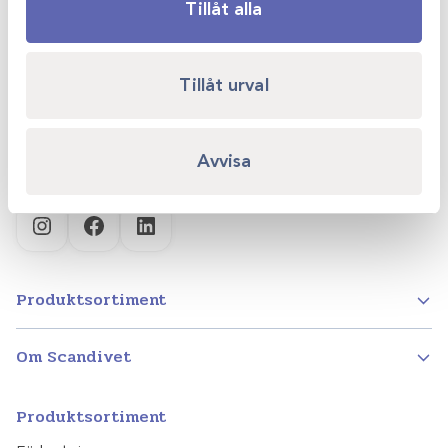
Scandivet AB
Tillåt alla
Kvartsgatan 6B
749 40 Enköping
Tillåt urval
info@scandivet.se
0171 – 857 70
Avvisa
Instagram
Facebook
LinkedIn
Produktsortiment
Om Scandivet
Produktsortiment