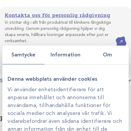
Kontakta oss för personlig rådgivning
Vi stöttar dig i allt från produktval till klinikens långsiktiga
utveckling. Genom personlig rådgivning hjälper vi dig
skapa smarta, hållbara lösningar anpassade efter just er
Kontakta oss
verksamhet.
Samtycke
Information
Om
Denna webbplats använder cookies
Specifikationer
Vi använder enhetsidentifierare för att
Produktgrupp
Sandsäckar
anpassa innehållet och annonserna till
användarna, tillhandahålla funktioner för
sociala medier och analysera vår trafik. Vi
Relaterade produkter
vidarebefordrar även sådana identifierare och
annan information från din enhet till de