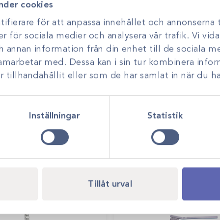
i över tre decennier
nder cookies
ölj på över 5000
ifierare för att anpassa innehållet och annonserna t
ch frakturfixering –
er för sociala medier och analysera vår trafik. Vi vi
ch annan information från din enhet till de sociala 
samarbetar med. Dessa kan i sin tur kombinera inf
tillhandahållit eller som de har samlat in när du ha
Inställningar
Statistik
Tillåt urval