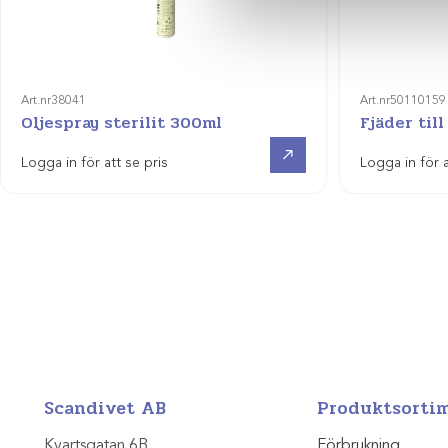
Art.nr
38041
Art.nr
50110159
Oljespray sterilit 300ml
Fjäder til
Visa produkt
Logga in för att se pris
Logga in för a
Scandivet AB
Produktsorti
Kvartsgatan 6B
Förbrukning