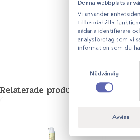
Veterinary Instrumentation (VI) är ett mycket välkänt företag som 
Denna webbplats anvä
varit i framkant inom djurhälsovårdssektorn. VI erbjuder en portf
Vi använder enhetsident
produkter inom kirurgiska och ortopediska instrument, ledkirurgi o
tillhandahålla funktion
med mål att främja djurhälsovården.
sådana identifierare o
analysföretag som vi 
information som du har 
Samtyckesval
Nödvändig
Relaterade produkter
Avvisa