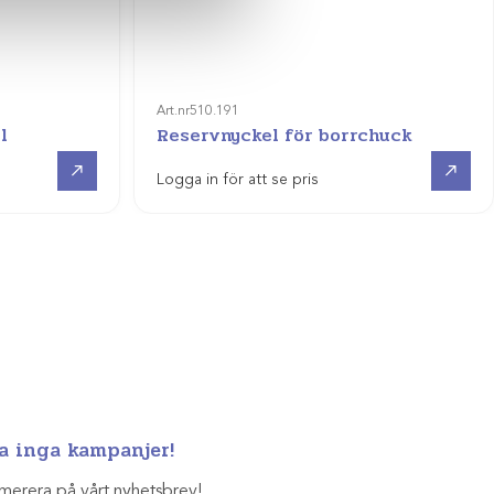
Art.nr
510.191
l
Reservnyckel för borrchuck
Visa produkt
Visa produkt
Logga in för att se pris
a inga kampanjer!
merera på vårt nyhetsbrev!