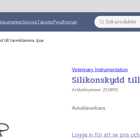
ken
Varumärken
Service
Tjänster
Fyndhörnan
d till tarmklämma /par
Veterinary Instrumentation
Silikonskydd ti
Artikelnummer:
250890
Autoklaverbara.
Logga in för att se pris o