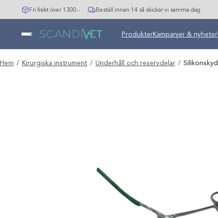
Hoppa
Fri frakt över 1300:-
Beställ innan 14 så skickar vi samma dag
till
innehåll
Undermeny stängd: Varumär
Produkter
Kampanjer & nyheter
Hem
/
Kirurgiska instrument
/
Underhåll och reservdelar
/
Silikonskyd