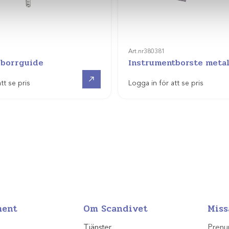
Art.nr
380381
l borrguide
Instrumentborste metal
Visa produkt
tt se pris
Logga in för att se pris
ment
Om Scandivet
Miss
Tjänster
Prenu