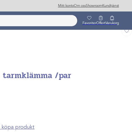
Mitt konto
Om oss
Showroom
Kundtjänst
Favoriter
Offert
Varukorg
ll tarmklämma /par
ch köpa produkt