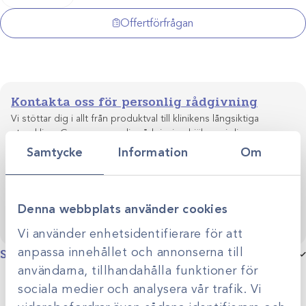
rund
mängd
Offertförfrågan
Kontakta oss för personlig rådgivning
Vi stöttar dig i allt från produktval till klinikens långsiktiga
utveckling. Genom personlig rådgivning hjälper vi dig
skapa smarta, hållbara lösningar anpassade efter just er
Samtycke
Information
Om
Kontakta oss
verksamhet.
Denna webbplats använder cookies
Vi använder enhetsidentifierare för att
anpassa innehållet och annonserna till
Specifikationer
användarna, tillhandahålla funktioner för
sociala medier och analysera vår trafik. Vi