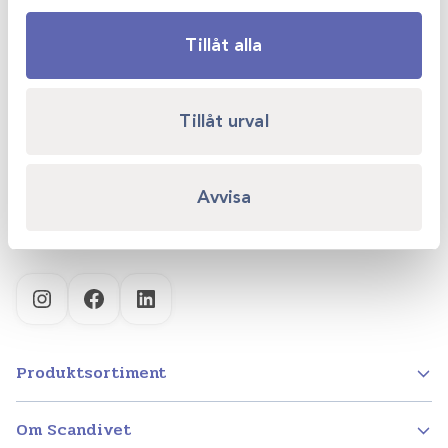
Tillåt alla
Scandivet AB
Kvartsgatan 6B
Tillåt urval
749 40 Enköping
info@scandivet.se
Avvisa
0171 – 857 70
Instagram
Facebook
LinkedIn
Produktsortiment
Om Scandivet