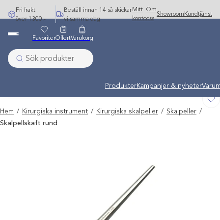
Hoppa
Mitt
Om
Fri frakt
Beställ innan 14 så skickar
Showroom
Kundtjänst
till
konto
oss
över 1300:-
vi samma dag
innehåll
Favoriter
Offert
Varukorg
Undermeny stängd: Varumärken
Produkter
Kampanjer & nyheter
Varum
Hem
/
Kirurgiska instrument
/
Kirurgiska skalpeller
/
Skalpeller
/
Skalpellskaft rund