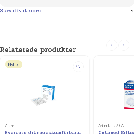
Specifikationer
Storlekar
5x5cm /10st, 10x10cm /3st, 10x10cm /10st, 10x20cm
/10st, 20x20cm /10st, 20x20cm /3st
Relaterade produkter
Nyhet
Art.nr
Art.nr
150990-A
Evercare dränageskumförband
Cutimed Siltec