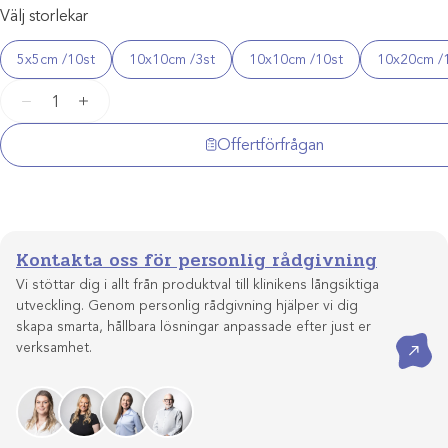
Välj storlekar
5x5cm /10st
10x10cm /3st
10x10cm /10st
10x20cm /
Smith&Nephew
−
+
Allevyn
Non-
Offertförfrågan
Adhesive
mängd
Kontakta oss för personlig rådgivning
Vi stöttar dig i allt från produktval till klinikens långsiktiga
utveckling. Genom personlig rådgivning hjälper vi dig
skapa smarta, hållbara lösningar anpassade efter just er
Kontakta oss
verksamhet.