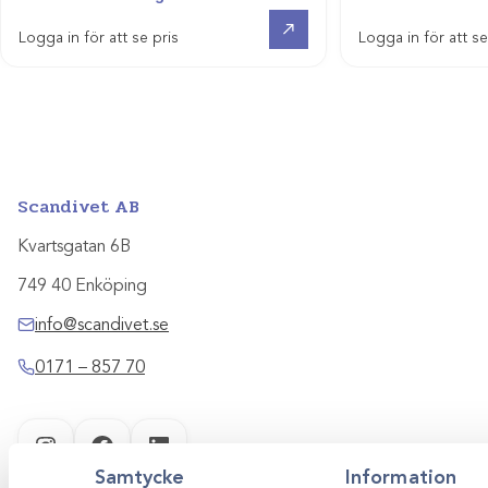
Visa produkt
Logga in för att se pris
Logga in för att se
Scandivet AB
Kvartsgatan 6B
749 40 Enköping
info@scandivet.se
0171 – 857 70
Instagram
Facebook
LinkedIn
Samtycke
Information