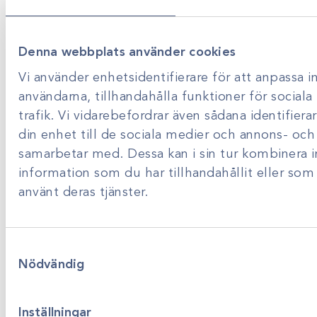
Produktsortiment
Denna webbplats använder cookies
Om Scandivet
Vi använder enhetsidentifierare för att anpassa i
användarna, tillhandahålla funktioner för sociala
Produktsortiment
trafik. Vi vidarebefordrar även sådana identifier
din enhet till de sociala medier och annons- och
Förbrukning
Klinikutrustning
samarbetar med. Dessa kan i sin tur kombinera
Kirurgiska instrument
information som du har tillhandahållit eller som
Dental
använt deras tjänster.
Bilddiagnostik
Obstetrik och gynekologi
Semin
Samtyckesval
Miljösmart
Nödvändig
Om Scandivet
Inställningar
Tjänster