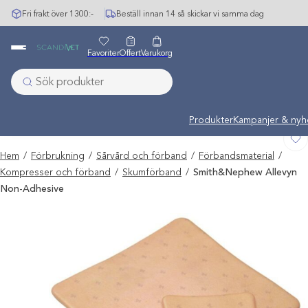
Hoppa
Fri frakt över 1300:-
Beställ innan 14 så skickar vi samma dag
till
innehåll
Favoriter
Offert
Varukorg
Undermeny stängd: Varu
Produkter
Kampanjer & nyh
Hem
/
Förbrukning
/
Sårvård och förband
/
Förbandsmaterial
/
Kompresser och förband
/
Skumförband
/
Smith&Nephew Allevyn
Non-Adhesive