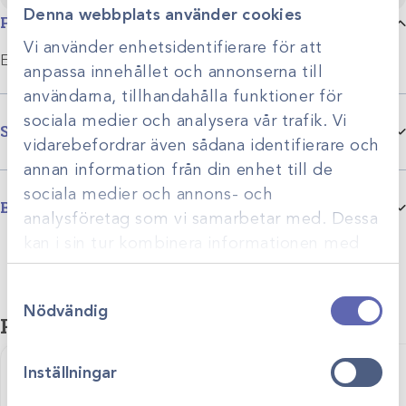
Denna webbplats använder cookies
Produktbeskrivning
Vi använder enhetsidentifierare för att
Ersätter den tidigare Hawo-svetsen HD 680 DE
anpassa innehållet och annonserna till
användarna, tillhandahålla funktioner för
sociala medier och analysera vår trafik. Vi
Specifikationer
vidarebefordrar även sådana identifierare och
annan information från din enhet till de
sociala medier och annons- och
Bilagor
analysföretag som vi samarbetar med. Dessa
EcoPak-svetsar-produktblad
kan i sin tur kombinera informationen med
annan information som du har tillhandahållit
Samtyckesval
eller som de har samlat in när du har använt
Nödvändig
deras tjänster.
Relaterade produkter
Inställningar