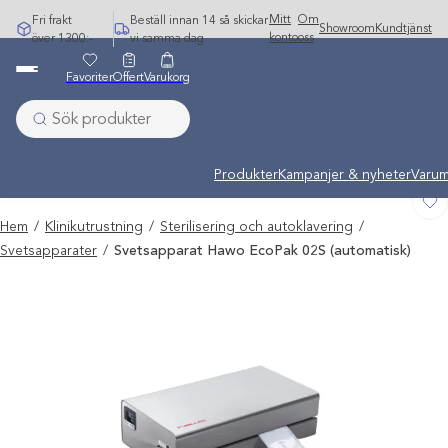
Hoppa
Mitt
Om
Fri frakt
Beställ innan 14 så skickar
Showroom
Kundtjänst
till
konto
oss
över 1300:-
vi samma dag
innehåll
Favoriter
Offert
Varukorg
Undermeny stängd: Varumärken
Produkter
Kampanjer & nyheter
Varum
Hem
/
Klinikutrustning
/
Sterilisering och autoklavering
/
Svetsapparater
/
Svetsapparat Hawo EcoPak 02S (automatisk)