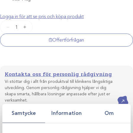
Logga in för att se pris och köpa produkt
Svetsapparat
−
+
Hawo
EcoPak
Offertförfrågan
02S
(automatisk)
mängd
Kontakta oss för personlig rådgivning
Vi stöttar dig i allt från produktval till klinikens långsiktiga
utveckling. Genom personlig rådgivning hjälper vi dig
skapa smarta, hållbara lösningar anpassade efter just er
Kontakta oss
verksamhet.
Samtycke
Information
Om