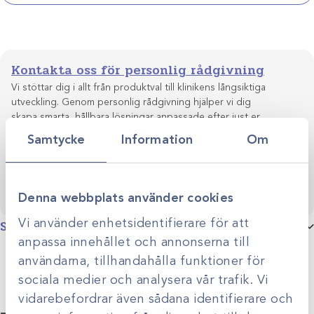
Kontakta oss för personlig rådgivning
Vi stöttar dig i allt från produktval till klinikens långsiktiga
utveckling. Genom personlig rådgivning hjälper vi dig
skapa smarta, hållbara lösningar anpassade efter just er
Kontakta oss
verksamhet.
Samtycke
Information
Om
Denna webbplats använder cookies
Vi använder enhetsidentifierare för att
Specifikationer
anpassa innehållet och annonserna till
Produktgrupp
Patientkopplingar
användarna, tillhandahålla funktioner för
sociala medier och analysera vår trafik. Vi
vidarebefordrar även sådana identifierare och