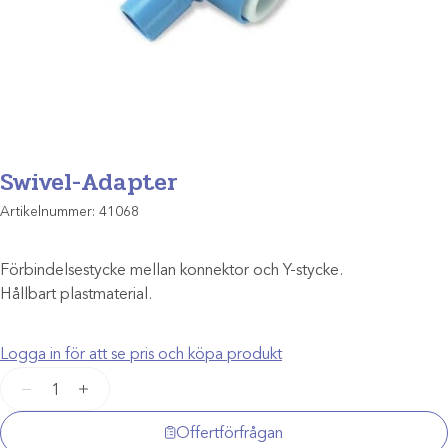
Swivel-Adapter
Artikelnummer:
41068
Förbindelsestycke mellan konnektor och Y-stycke.
Hållbart plastmaterial.
Logga in för att se pris och köpa produkt
Swivel-
−
+
Adapter
mängd
Offertförfrågan