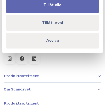
Tillåt alla
Scandivet AB
Kvartsgatan 6B
Tillåt urval
749 40 Enköping
info@scandivet.se
Avvisa
0171 – 857 70
Instagram
Facebook
LinkedIn
Produktsortiment
Om Scandivet
Produktsortiment