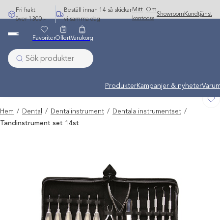
Hoppa
Mitt
Om
Fri frakt
Beställ innan 14 så skickar
Showroom
Kundtjänst
till
konto
oss
över 1300:-
vi samma dag
innehåll
Favoriter
Offert
Varukorg
Undermeny stängd: Varumärken
Produkter
Kampanjer & nyheter
Varum
Hem
/
Dental
/
Dentalinstrument
/
Dentala instrumentset
/
Tandinstrument set 14st