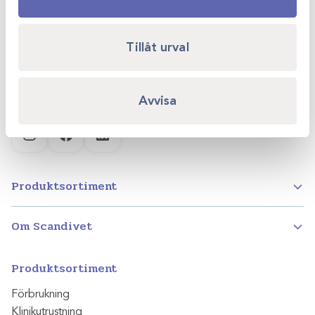
Kvartsgatan 6B
749 40 Enköping
Tillåt urval
info@scandivet.se
0171 – 857 70
Avvisa
Instagram
Facebook
LinkedIn
Produktsortiment
Om Scandivet
Produktsortiment
Förbrukning
Klinikutrustning