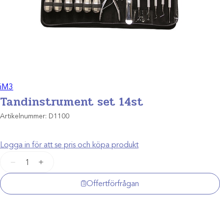
iM3
Tandinstrument set 14st
Artikelnummer:
D1100
Logga in för att se pris och köpa produkt
Tandinstrument
−
+
set
14st
Offertförfrågan
mängd