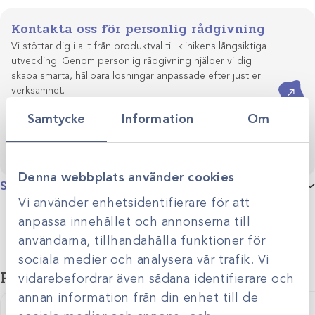
Kontakta oss för personlig rådgivning
Vi stöttar dig i allt från produktval till klinikens långsiktiga
utveckling. Genom personlig rådgivning hjälper vi dig
skapa smarta, hållbara lösningar anpassade efter just er
Kontakta oss
verksamhet.
Samtycke
Information
Om
Denna webbplats använder cookies
Specifikationer
Vi använder enhetsidentifierare för att
anpassa innehållet och annonserna till
användarna, tillhandahålla funktioner för
sociala medier och analysera vår trafik. Vi
Relaterade produkter
vidarebefordrar även sådana identifierare och
annan information från din enhet till de