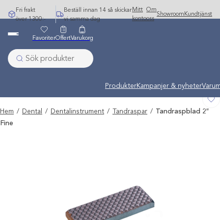
Hoppa
Mitt
Om
Fri frakt
Beställ innan 14 så skickar
Showroom
Kundtjänst
till
konto
oss
över 1300:-
vi samma dag
innehåll
Favoriter
Offert
Varukorg
Undermeny stängd: Varumärken
Produkter
Kampanjer & nyheter
Varum
Hem
/
Dental
/
Dentalinstrument
/
Tandraspar
/
Tandraspblad 2″
Fine