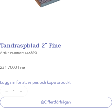
Tandraspblad 2″ Fine
Artikelnummer:
446890
231 7000 Fine
Logga in för att se pris och köpa produkt
Tandraspblad
−
+
2"
Fine
Offertförfrågan
mängd