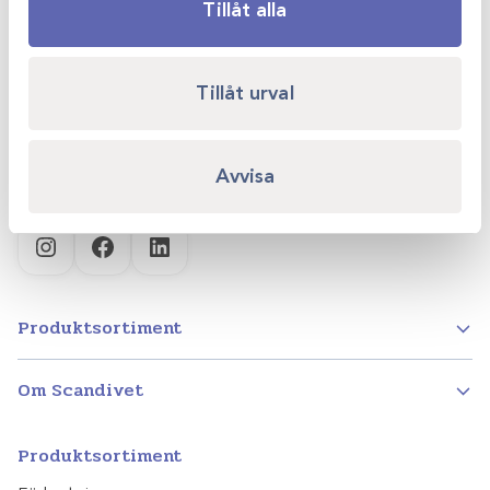
Scandivet AB
Tillåt alla
Kvartsgatan 6B
749 40 Enköping
Tillåt urval
info@scandivet.se
0171 – 857 70
Avvisa
Instagram
Facebook
LinkedIn
Produktsortiment
Om Scandivet
Produktsortiment