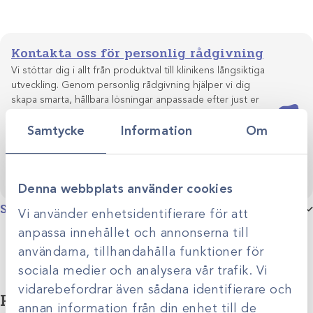
Kontakta oss för personlig rådgivning
Vi stöttar dig i allt från produktval till klinikens långsiktiga
utveckling. Genom personlig rådgivning hjälper vi dig
skapa smarta, hållbara lösningar anpassade efter just er
Kontakta oss
verksamhet.
Samtycke
Information
Om
Denna webbplats använder cookies
Specifikationer
Vi använder enhetsidentifierare för att
anpassa innehållet och annonserna till
användarna, tillhandahålla funktioner för
sociala medier och analysera vår trafik. Vi
vidarebefordrar även sådana identifierare och
Relaterade produkter
annan information från din enhet till de