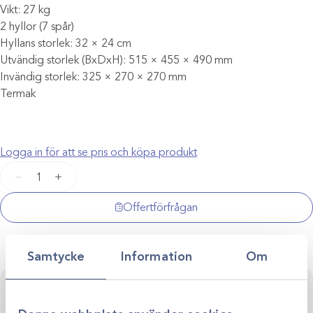
Vikt: 27 kg
2 hyllor (7 spår)
Hyllans storlek: 32 × 24 cm
Utvändig storlek (BxDxH): 515 × 455 × 490 mm
Invändig storlek: 325 × 270 × 270 mm
Termak
Logga in för att se pris och köpa produkt
Torrsterilisator
−
+
24
liter
Offertförfrågan
mängd
Samtycke
Information
Om
Kontakta oss för personlig rådgivning
Vi stöttar dig i allt från produktval till klinikens långsiktiga