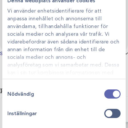
Denna webbplats använder cookies
utveckling. Genom personlig rådgivning hjälper vi dig
skapa smarta, hållbara lösningar anpassade efter just er
Vi använder enhetsidentifierare för att
Kontakta oss
verksamhet.
anpassa innehållet och annonserna till
användarna, tillhandahålla funktioner för
sociala medier och analysera vår trafik. Vi
vidarebefordrar även sådana identifierare och
annan information från din enhet till de
Specifikationer
sociala medier och annons- och
analysföretag som vi samarbetar med. Dessa
kan i sin tur kombinera informationen med
annan information som du har tillhandahållit
Samtyckesval
eller som de har samlat in när du har använt
Relaterade produkter
Nödvändig
deras tjänster.
Inställningar