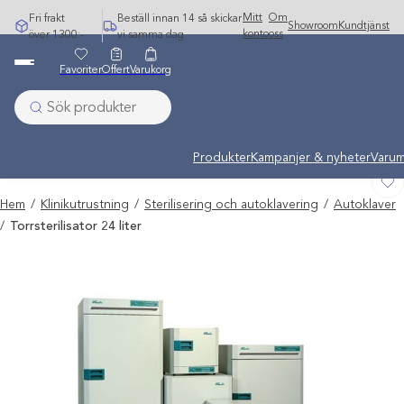
Hoppa
Mitt
Om
Fri frakt
Beställ innan 14 så skickar
Showroom
Kundtjänst
till
konto
oss
över 1300:-
vi samma dag
innehåll
Favoriter
Offert
Varukorg
Undermeny stängd: Varumärken
Produkter
Kampanjer & nyheter
Varum
Hem
/
Klinikutrustning
/
Sterilisering och autoklavering
/
Autoklaver
/
Torrsterilisator 24 liter