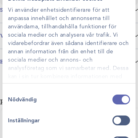
Specifikationer
Vi använder enhetsidentifierare för att
anpassa innehållet och annonserna till
användarna, tillhandahålla funktioner för
Djurslag
Smådjur
sociala medier och analysera vår trafik. Vi
Varumärke
vidarebefordrar även sådana identifierare och
Produktgrupp
ID-Chip
annan information från din enhet till de
Lifetest specialiserar sig på utrustning och produkter för
sociala medier och annons- och
veterinärkliniker med fokus på att erbjuda högkvalitativa och
Bilagor
användarvänliga lösningar inom bland annat labb och diagnostik
analysföretag som vi samarbetar med. Dessa
Godkannande-av-identitetsmarken-hund-katt
– med målet att göra det enklare för veterinärer att ge säker,
kan i sin tur kombinera informationen med
effektiv och modern vård till sina patienter.
annan information som du har tillhandahållit
Samtyckesval
eller som de har samlat in när du har använt
Nödvändig
Relaterade produkter
deras tjänster.
Inställningar