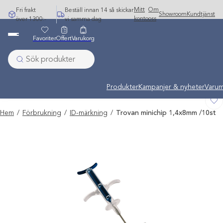
Hoppa
Mitt
Om
Fri frakt
Beställ innan 14 så skickar
Showroom
Kundtjänst
till
konto
oss
över 1300:-
vi samma dag
innehåll
Favoriter
Offert
Varukorg
Undermeny stängd: Varumärken
Produkter
Kampanjer & nyheter
Varum
Hem
/
Förbrukning
/
ID-märkning
/
Trovan minichip 1,4x8mm /10st