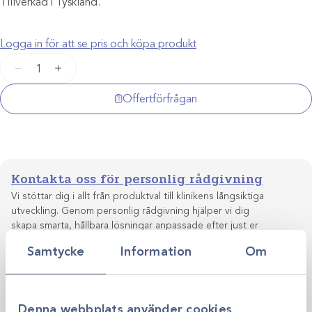
Tillverkad i Tyskland.
Logga in för att se pris och köpa produkt
Trovan
−
+
minichip
1,4x8mm
Offertförfrågan
/10st
mängd
Kontakta oss för personlig rådgivning
Vi stöttar dig i allt från produktval till klinikens långsiktiga
utveckling. Genom personlig rådgivning hjälper vi dig
skapa smarta, hållbara lösningar anpassade efter just er
Kontakta oss
verksamhet.
Samtycke
Information
Om
Denna webbplats använder cookies