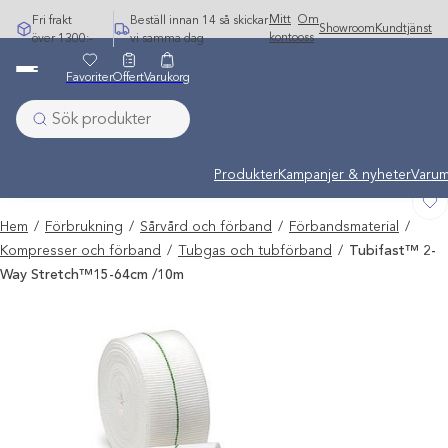
Hoppa
Mitt
Om
Fri frakt
Beställ innan 14 så skickar
Showroom
Kundtjänst
till
konto
oss
över 1300:-
vi samma dag
innehåll
Favoriter
Offert
Varukorg
Undermeny stängd: Varumärken
Produkter
Kampanjer & nyheter
Varum
Hem
/
Förbrukning
/
Sårvård och förband
/
Förbandsmaterial
/
Kompresser och förband
/
Tubgas och tubförband
/
Tubifast™ 2-
Way Stretch™15-64cm /10m