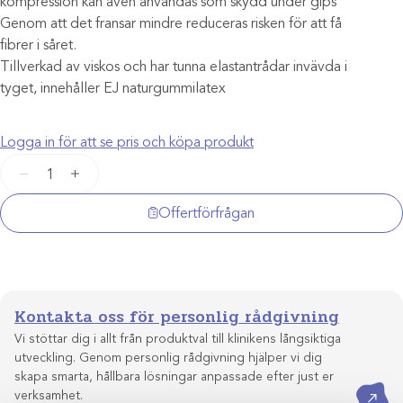
kompression kan även användas som skydd under gips
Genom att det fransar mindre reduceras risken för att få
fibrer i såret.
Tillverkad av viskos och har tunna elastantrådar invävda i
tyget, innehåller EJ naturgummilatex
Logga in för att se pris och köpa produkt
Tubifast™
−
+
2-
Way
Offertförfrågan
Stretch™15-
64cm
/10m
mängd
Kontakta oss för personlig rådgivning
Vi stöttar dig i allt från produktval till klinikens långsiktiga
utveckling. Genom personlig rådgivning hjälper vi dig
skapa smarta, hållbara lösningar anpassade efter just er
Kontakta oss
verksamhet.