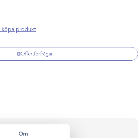
ch köpa produkt
Offertförfrågan
ersonlig rådgivning
Om
val till klinikens långsiktiga