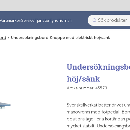
ken
Varumärken
Service
Tjänster
Fyndhörnan
ord
/
Undersökningsbord Knoppe med elektriskt höj/sänk
Undersökningsb
höj/sänk
Artikelnummer:
45573
Svensktillverkat batteridrivet u
manövreras med fotpedal. Bord
positionsläge i ena kortändan på
mycket stabilt. Undersökningsbo