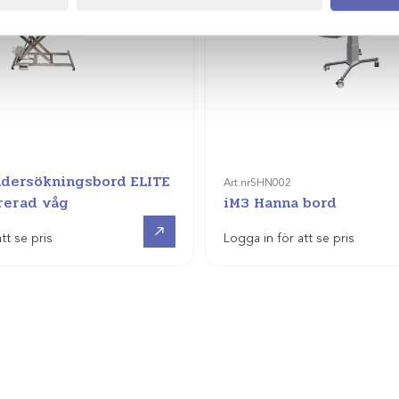
ndersökningsbord ELITE
Art.nr
SHN002
rerad våg
iM3 Hanna bord
Visa produkt
tt se pris
Logga in för att se pris