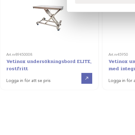
Art.nr
89450008
Art.nr
45950
Vetinox undersökningsbord ELITE,
Vetinox u
rostfritt
med integ
Visa produkt
Logga in för att se pris
Logga in för a