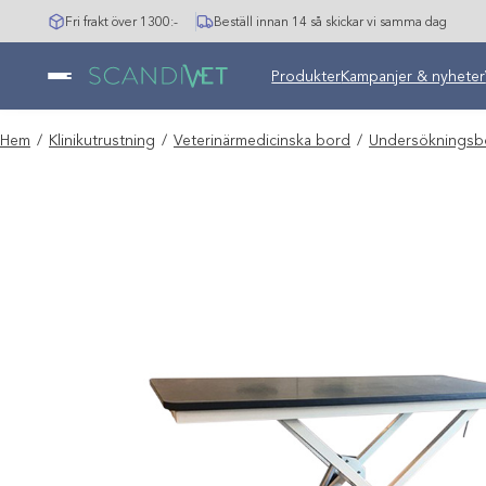
Hoppa
Fri frakt över 1300:-
Beställ innan 14 så skickar vi samma dag
till
innehåll
Undermeny stängd: Varumär
Produkter
Kampanjer & nyheter
Hem
/
Klinikutrustning
/
Veterinärmedicinska bord
/
Undersökningsb