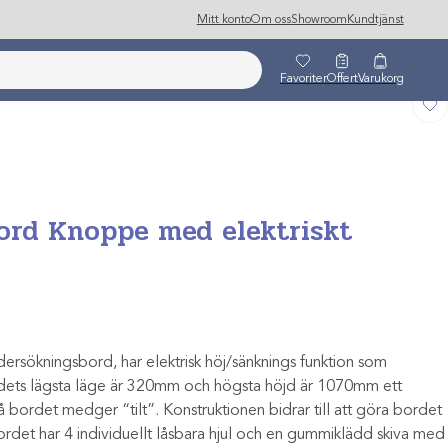
Mitt konto
Om oss
Showroom
Kundtjänst
Favoriter
Offert
Varukorg
ord Knoppe med elektriskt
ndersökningsbord, har elektrisk höj/sänknings funktion som
ets lägsta läge är 320mm och högsta höjd är 1070mm ett
 bordet medger “tilt”. Konstruktionen bidrar till att göra bordet
rdet har 4 individuellt låsbara hjul och en gummiklädd skiva med