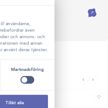
ådgivning hjälper vi dig skapa
assade efter just er verksamhet.
Kontakta oss
ill användarna,
darebefordrar även
medier och annons- och
ormationen med annan
r använt deras tjänster.
Marknadsföring
Tillåt alla