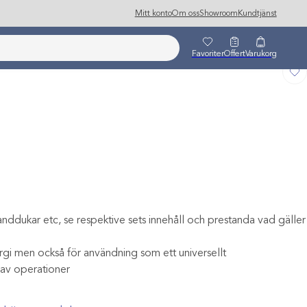
Mitt konto
Om oss
Showroom
Kundtjänst
Favoriter
Offert
Varukorg
ddukar etc, se respektive sets innehåll och prestanda vad gäller
rgi men också för användning som ett universellt
 av operationer