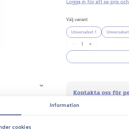
Logga in för att se pris o
Välj variant
Universalset 1
Universalset
Universalset
−
+
mängd
Kontakta oss för p
alset 1, Universalset 3
Vi stöttar dig i allt från produkt
Information
utveckling. Genom personlig r
smarta, hållbara lösningar anp
nder cookies