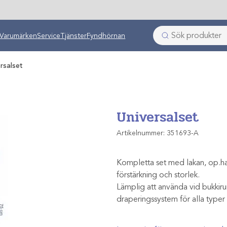
ken
Varumärken
Service
Tjänster
Fyndhörnan
rsalset
Universalset
Artikelnummer:
351693-A
Kompletta set med lakan, op.han
förstärkning och storlek.
Lämplig att använda vid bukkiru
draperingssystem för alla typer