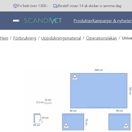
Hoppa
Fri frakt över 1300:-
Beställ innan 14 så skickar vi samma dag
till
innehåll
Undermeny stängd: Varumär
Produkter
Kampanjer & nyheter
Hem
/
Förbrukning
/
Uppdukningsmaterial
/
Operationslakan
/
Unive