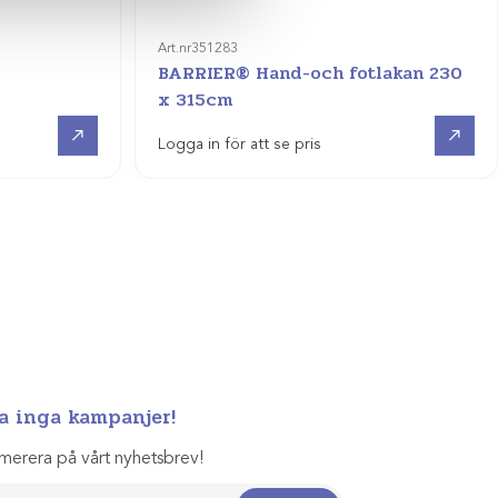
Art.nr
351283
BARRIER® Hand-och fotlakan 230
x 315cm
Visa produkt
Visa produkt
Logga in för att se pris
a inga kampanjer!
merera på vårt nyhetsbrev!