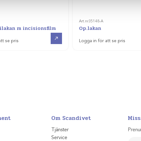
Art.nr
35148-A
lakan m incisionsfilm
Op.lakan
Visa produkt
tt se pris
Logga in för att se pris
ment
Om Scandivet
Miss
Tjänster
Prenu
Service