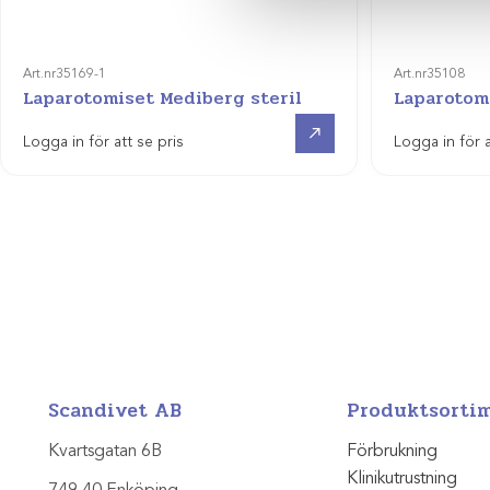
Art.nr
35169-1
Art.nr
35108
Laparotomiset Mediberg steril
Laparotomi
Visa produkt
Logga in för att se pris
Logga in för a
Scandivet AB
Produktsorti
Kvartsgatan 6B
Förbrukning
Klinikutrustning
749 40 Enköping