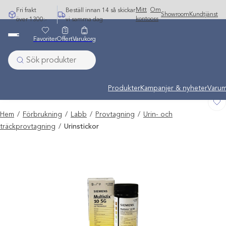
Hoppa
Mitt
Om
Fri frakt
Beställ innan 14 så skickar
Showroom
Kundtjänst
till
konto
oss
över 1300:-
vi samma dag
innehåll
Favoriter
Offert
Varukorg
Undermeny stängd: Varumärken
Produkter
Kampanjer & nyheter
Varum
Hem
/
Förbrukning
/
Labb
/
Provtagning
/
Urin- och
träckprovtagning
/
Urinstickor