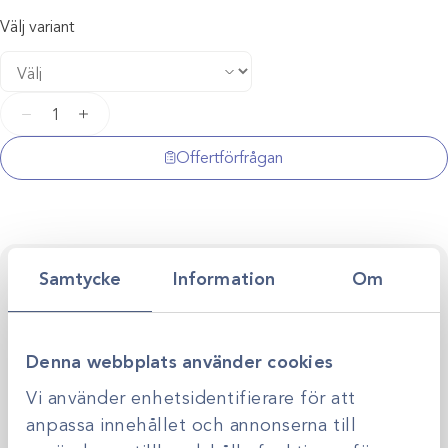
Välj variant
Urinstickor
−
+
mängd
Offertförfrågan
Kontakta oss för personlig rådgivning
Samtycke
Information
Om
Vi stöttar dig i allt från produktval till klinikens långsiktiga
utveckling. Genom personlig rådgivning hjälper vi dig
skapa smarta, hållbara lösningar anpassade efter just er
Kontakta oss
Denna webbplats använder cookies
verksamhet.
Vi använder enhetsidentifierare för att
anpassa innehållet och annonserna till