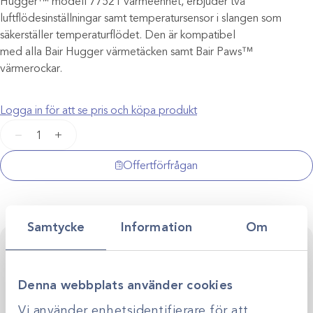
Hugger™ modell 77521 värmeenhet, erbjuder två
luftflödesinställningar samt temperatursensor i slangen som
säkerställer temperaturflödet. Den är kompatibel
med alla Bair Hugger värmetäcken samt Bair Paws™
värmerockar.
Logga in för att se pris och köpa produkt
Värmeaggregat
−
+
Bair
Hugger
Offertförfrågan
Modell
775
mängd
Samtycke
Information
Om
Kontakta oss för personlig rådgivning
Vi stöttar dig i allt från produktval till klinikens långsiktiga
utveckling. Genom personlig rådgivning hjälper vi dig
Denna webbplats använder cookies
skapa smarta, hållbara lösningar anpassade efter just er
Kontakta oss
verksamhet.
Vi använder enhetsidentifierare för att