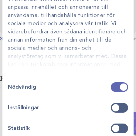
anpassa innehållet och annonserna till
användarna, tillhandahålla funktioner för
sociala medier och analysera vår trafik. Vi
vidarebefordrar även sådana identifierare och
Specifikationer
annan information från din enhet till de
sociala medier och annons- och
Produktgrupp
Värmeaggregat
analysföretag som vi samarbetar med. Dessa
kan i sin tur kombinera informationen med
annan information som du har tillhandahållit
Relaterade produkter
Samtyckesval
eller som de har samlat in när du har använt
Nödvändig
deras tjänster.
Inställningar
Statistik