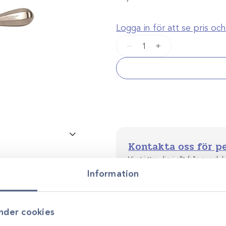
Logga in för att se pris o
Winged
−
+
Elevator
set
6st
mängd
Kontakta oss för p
Vi stöttar dig i allt från produkt
utveckling. Genom personlig r
Information
smarta, hållbara lösningar anp
nder cookies