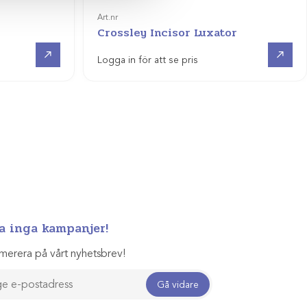
Art.nr
Crossley Incisor Luxator
Visa produkt
Visa produkt
Logga in för att se pris
a inga kampanjer!
merera på vårt nyhetsbrev!
Gå vidare