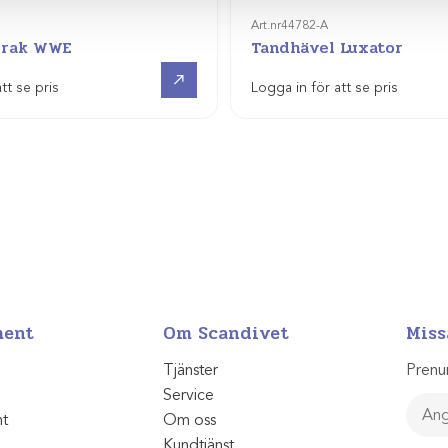
Art.nr
44782-A
 rak WWE
Tandhävel Luxator
Visa produkt
tt se pris
Logga in för att se pris
ment
Om Scandivet
Miss
Tjänster
Prenu
Service
nt
Om oss
Kundtjänst