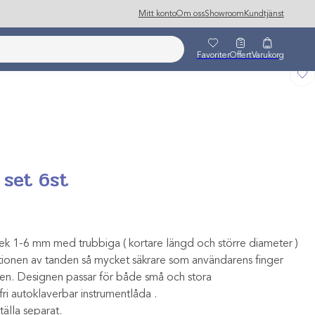
Mitt konto
Om oss
Showroom
Kundtjänst
Favoriter
Offert
Varukorg
 set 6st
lek 1-6 mm med trubbiga ( kortare längd och större diameter )
ionen av tanden så mycket säkrare som användarens finger
sen. Designen passar för både små och stora
fri autoklaverbar instrumentlåda .
tälla separat.