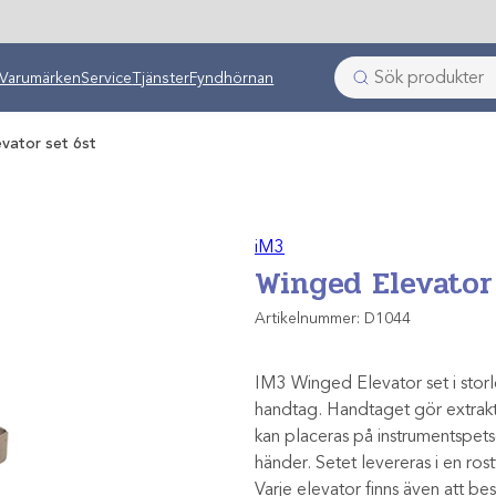
ken
Varumärken
Service
Tjänster
Fyndhörnan
vator set 6st
iM3
Winged Elevator
Artikelnummer:
D1044
IM3 Winged Elevator set i stor
handtag. Handtaget gör extrakt
kan placeras på instrumentspet
händer. Setet levereras i en rost
Varje elevator finns även att bes