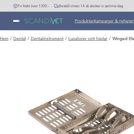
Hoppa
Fri frakt över 1300:-
Beställ innan 14 så skickar vi samma dag
till
innehåll
Undermeny stängd: Varumär
Produkter
Kampanjer & nyheter
Hem
/
Dental
/
Dentalinstrument
/
Luxatorer och hävlar
/
Winged Ele