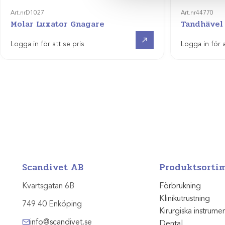
Art.nr
D1027
Art.nr
44770
Molar Luxator Gnagare
Tandhävel
Visa produkt
Logga in för att se pris
Logga in för a
Scandivet AB
Produktsorti
Kvartsgatan 6B
Förbrukning
Klinikutrustning
749 40 Enköping
Kirurgiska instrume
info@scandivet.se
Dental