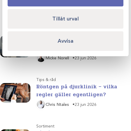
Tillåt urval
Tips & råd
Så planerar du smarta
Avvisa
serviceintervall för
medicinteknisk utrustning
Micke Norell
23 jun 2026
Tips & råd
Röntgen på djurklinik – vilka
regler gäller egentligen?
Chris Ntales
23 jun 2026
Sortiment