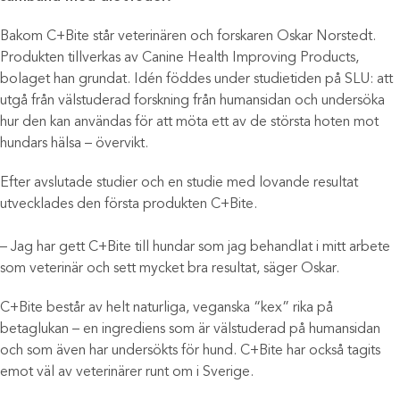
Bakom C+Bite står veterinären och forskaren Oskar Norstedt.
Produkten tillverkas av Canine Health Improving Products,
bolaget han grundat. Idén föddes under studietiden på SLU: att
utgå från välstuderad forskning från humansidan och undersöka
hur den kan användas för att möta ett av de största hoten mot
hundars hälsa – övervikt.
Efter avslutade studier och en studie med lovande resultat
utvecklades den första produkten C+Bite.
– Jag har gett C+Bite till hundar som jag behandlat i mitt arbete
som veterinär och sett mycket bra resultat, säger Oskar.
C+Bite består av helt naturliga, veganska “kex” rika på
betaglukan – en ingrediens som är välstuderad på humansidan
och som även har undersökts för hund. C+Bite har också tagits
emot väl av veterinärer runt om i Sverige.