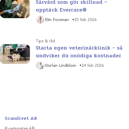
Sårvård som gör skillnad –
upptäck Evercare®
Elin Forsman
25 feb 2026
Tips & råd
Starta egen veterinärklinik – så
undviker du onödiga kostnader
Stefan Lindblom
24 feb 2026
Scandivet AB
Kvartsgatan 6B