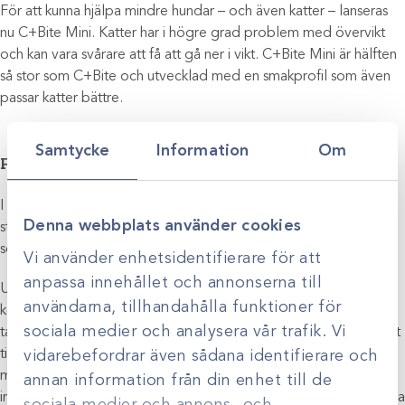
För att kunna hjälpa mindre hundar – och även katter – lanseras
nu C+Bite Mini. Katter har i högre grad problem med övervikt
och kan vara svårare att få att gå ner i vikt. C+Bite Mini är hälften
så stor som C+Bite och utvecklad med en smakprofil som även
passar katter bättre.
Samtycke
Information
Om
Pågående och kommande utveckling
I februari 2026 påbörjar Oskar tillsammans med SLU en större
Denna webbplats använder cookies
studie på hundar som genomgår dietfoderbehandling samtidigt
som de får C+Bite.
Vi använder enhetsidentifierare för att
anpassa innehållet och annonserna till
Under 2026 planeras även lansering av C+GutBite – ett nytt
användarna, tillhandahålla funktioner för
koncept för att stödja hundar och katter med långvariga mag-
sociala medier och analysera vår trafik. Vi
tarmbesvär. GutBite är framtagen för att öka protein AF (kopplat
till antiinflammatoriska effekter i tarmen) och kan bidra till att
vidarebefordrar även sådana identifierare och
minska onormal vätskesekretion i mag-tarmkanalen. Produkten
annan information från din enhet till de
innehåller även betaglukan, som kan stödja immunförsvaret, bidra
sociala medier och annons- och