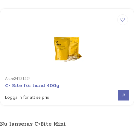
Art.nr
24121224
C+ Bite för hund 400g
Visa produkt
Logga in för att se pris
Nu lanseras C+Bite Mini