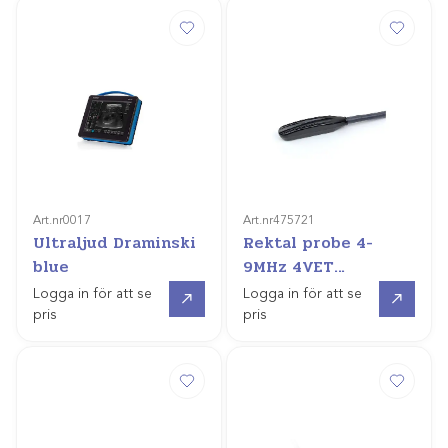
Art.nr
0017
Art.nr
475721
Ultraljud Draminski
Rektal probe 4-
blue
9MHz 4VET
slim&blue
Offertpris
Offertpris
Logga in för att se
Logga in för att se
pris
pris