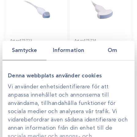
Art.nr
475723
Art.nr
475724
Mikrokonvex 4-
Konvex probe 2-
Samtycke
Information
Om
9MHz 4VETslim
8MHz 4VETslim &
blue
Gå till
Offertpris
Logga in för att se
Logga in för att se
pris
pris
Denna webbplats använder cookies
Vi använder enhetsidentifierare för att
anpassa innehållet och annonserna till
användarna, tillhandahålla funktioner för
sociala medier och analysera vår trafik. Vi
vidarebefordrar även sådana identifierare och
annan information från din enhet till de
sociala medier och annons- och