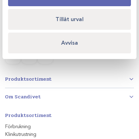
749 40 Enköping
Tillåt urval
info@scandivet.se
0171 – 857 70
Avvisa
Instagram
Facebook
LinkedIn
Produktsortiment
Om Scandivet
Produktsortiment
Förbrukning
Klinikutrustning