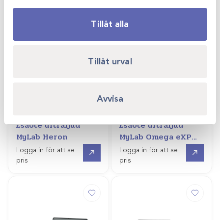
Nyhet
Tillåt alla
Tillåt urval
Avvisa
Art.nr
10471020
Art.nr
101740041
Esaote ultraljud
Esaote ultraljud
MyLab Heron
MyLab Omega eXP
VET
Offertpris
Offertpris
Logga in för att se
Logga in för att se
pris
pris