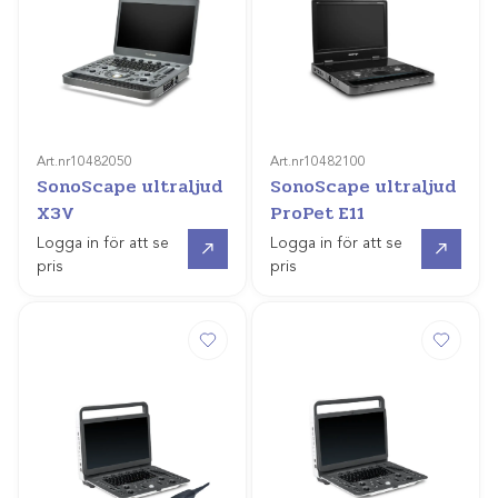
Art.nr
10482050
Art.nr
10482100
SonoScape ultraljud
SonoScape ultraljud
X3V
ProPet E11
Offertpris
Offertpris
Logga in för att se
Logga in för att se
pris
pris