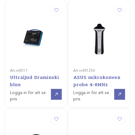
Art.nr
0017
Art.nr
481254
Ultraljud Draminski
ASUS mikrokonvex
blue
probe 4-8MHz
Offertpris
Offertpris
Logga in för att se
Logga in för att se
pris
pris