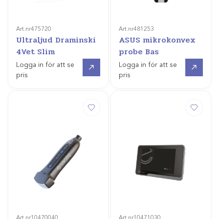
Art.nr
475720
Art.nr
481253
Ultraljud Draminski
ASUS mikrokonvex
4Vet Slim
probe Bas
Offertpris
Gå till
Logga in för att se
Logga in för att se
pris
pris
Art.nr
10470040
Art.nr
10471030