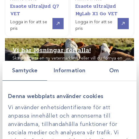
Esaote ultraljud Q7
Esaote ultraljud
VET
MyLab X1 Go VET
Offertpris
Offertpris
Logga in för att se
Logga in för att se
pris
pris
Vi har lösningar för
alla!
Ska du starta en ny veterinärklinik, eller vill du förnya en
befintlig? Scandivet hjälper dig med rådgivning,
Samtycke
Information
Om
planering och förslag på lösningar anpassade efter just
dina behov.
Denna webbplats använder cookies
Vi använder enhetsidentifierare för att
anpassa innehållet och annonserna till
användarna, tillhandahålla funktioner för
sociala medier och analysera vår trafik. Vi