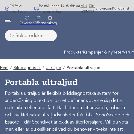
Hoppa
Mitt
Om
Fri frakt
Beställ innan 14 så skickar
Showroom
Kundtjänst
till
konto
oss
över 1300:-
vi samma dag
innehåll
Favoriter
Offert
Varukorg
Produkter
Kampanjer & nyheter
Varum
Hem
/
Bilddiagnostik
/
Ultraljud
/
Portabla ultraljud
Portabla ultraljud
Portabla ultraljud är flexibla bilddiagnostiska system för
undersökning direkt där djuret befinner sig, vare sig det är
på kliniken eller ute i fält. Här hittar du lättanvända, robusta
och kvalitetssäkra ultraljudsenheter från bl.a. SonoScape och
Esaote – där Scandivet är exklusiv återförsäljare. Vill du veta
mer, eller är du osäker på vad du behöver – tveka inte att