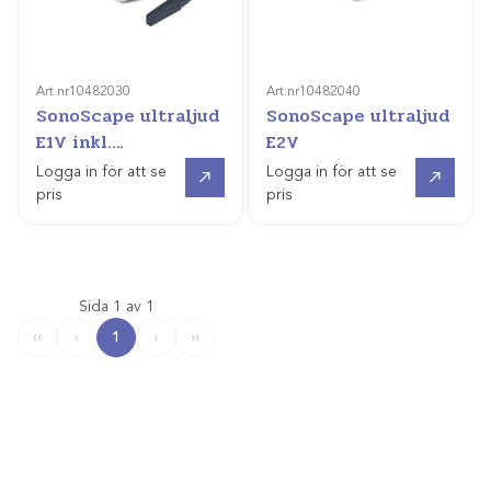
Art.nr
10482030
Art.nr
10482040
SonoScape ultraljud
SonoScape ultraljud
E1V inkl.
E2V
rektalprobe
Offertpris
Offertpris
Logga in för att se
Logga in för att se
pris
pris
Sida 1 av 1
1
‹‹
‹
›
››