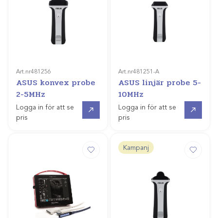
Art.nr
481256
Art.nr
481251-A
ASUS konvex probe
ASUS linjär probe 5-
2-5MHz
10MHz
Offertpris
Gå till
Logga in för att se
Logga in för att se
pris
pris
Kampanj