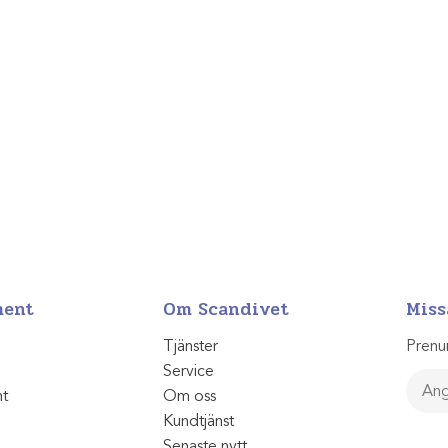
ment
Om Scandivet
Miss
Tjänster
Prenu
Service
nt
Om oss
Kundtjänst
Senaste nytt