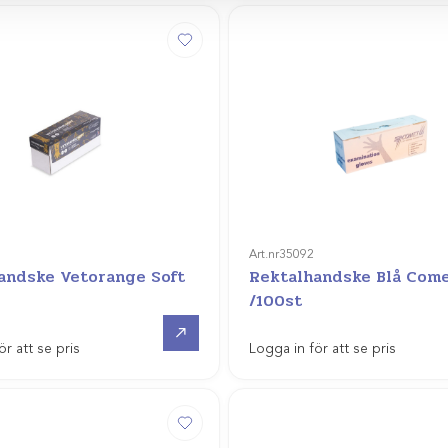
Art.nr
35092
andske Vetorange Soft
Rektalhandske Blå Com
/100st
Gå till
ör att se pris
Logga in för att se pris