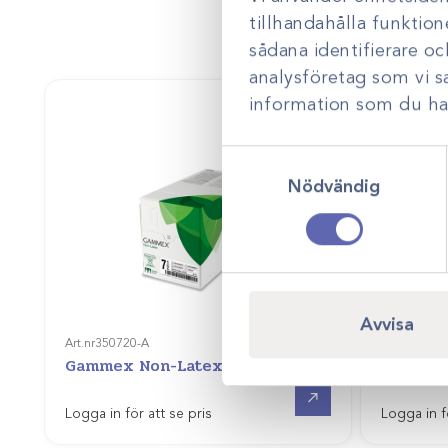
tillhandahålla funktion
sådana identifierare o
analysföretag som vi 
information som du har 
Samtyckesval
Nödvändig
Art.nr
35077
Avvisa
Gammex 
Art.nr
350720-A
Gammex Non-Latex
puderfr
Gå till
Logga in för att se pris
Logga in f