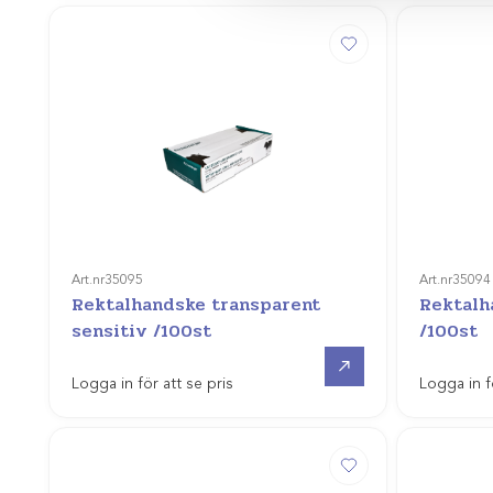
Art.nr
35095
Art.nr
35094
Rektalhandske transparent
Rektalh
sensitiv /100st
/100st
Gå till
Logga in för att se pris
Logga in f