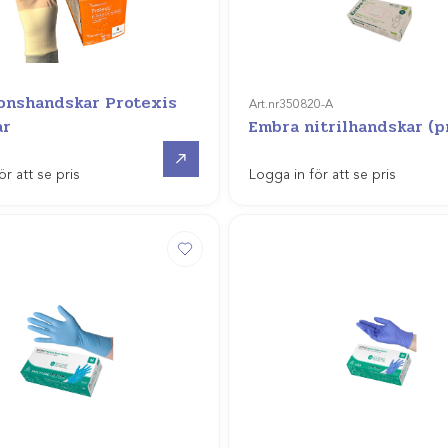
onshandskar Protexis
Art.nr
350820-A
ar
Embra nitrilhandskar (
Gå till
ör att se pris
Logga in för att se pris