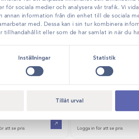
er för sociala medier och analysera vår trafik. Vi vi
Logga in för att se pris
ch annan information från din enhet till de sociala 
samarbetar med. Dessa kan i sin tur kombinera inf
tillhandahållit eller som de har samlat in när du ha
Inställningar
Statistik
-A
Tillåt urval
latex sensitive
Art.nr
350501-A
i
Protexis PI med Neu-Th
Gå till
ör att se pris
Logga in för att se pris