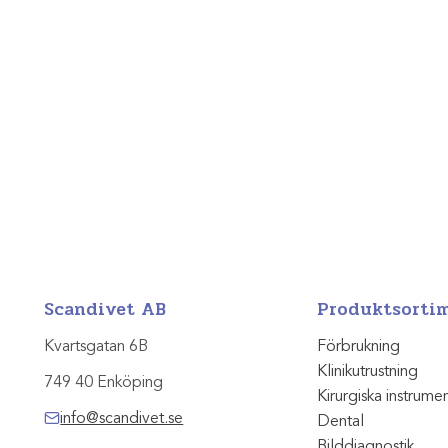
Scandivet AB
Produktsorti
Kvartsgatan 6B
Förbrukning
Klinikutrustning
749 40 Enköping
Kirurgiska instrume
info@scandivet.se
Dental
Bilddiagnostik