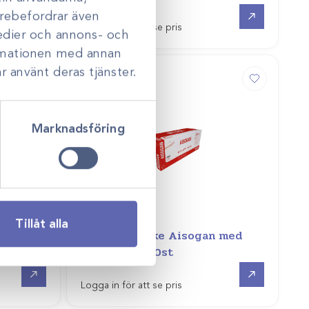
Gå till
Gå till
darebefordrar även
Logga in för att se pris
medier och annons- och
ormationen med annan
r använt deras tjänster.
Marknadsföring
Art.nr
35096
Tillåt alla
Rektalhandske Aisogan med
era
axelskydd /50st
Gå till
Gå till
Logga in för att se pris