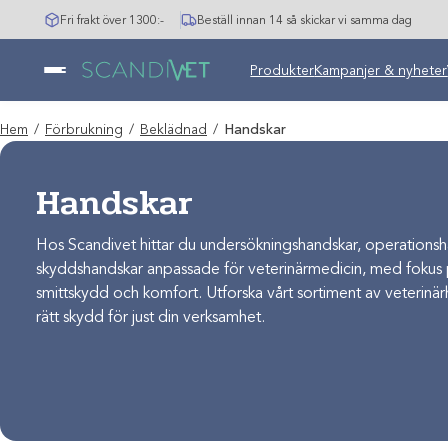
Hoppa
Fri frakt över 1300:-
Beställ innan 14 så skickar vi samma dag
till
innehåll
Produkter
Kampanjer & nyheter
Hem
/
Förbrukning
/
Beklädnad
/
Handskar
Handskar
Hos Scandivet hittar du undersökningshandskar, operations
skyddshandskar anpassade för veterinärmedicin, med fokus 
smittskydd och komfort. Utforska vårt sortiment av veterinär
rätt skydd för just din verksamhet.