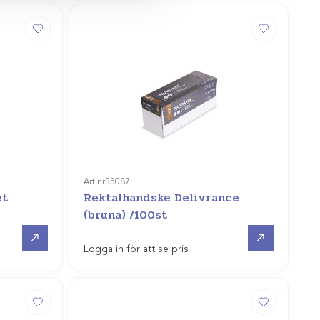
Art.nr
35087
et
Rektalhandske Delivrance
(bruna) /100st
Gå till
Gå till
Logga in för att se pris