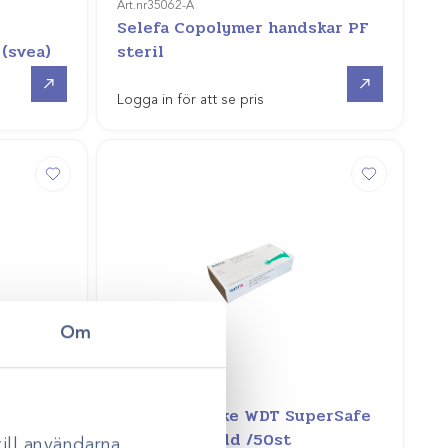
Art.nr
35062-A
Selefa Copolymer handskar PF
 (svea)
steril
Gå till
Gå till
Logga in för att se pris
Om
Art.nr
35096-1
itive
Rektalhandske WDT SuperSafe
med axelskydd /50st
ill användarna,