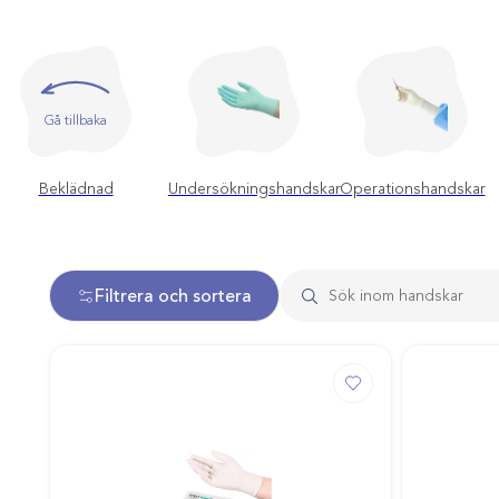
Gå tillbaka
Beklädnad
Undersökningshandskar
Operationshandskar
Filtrera och sortera