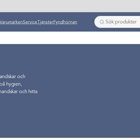
Varumärken
Service
Tjänster
Fyndhörnan
handskar och
på hygien,
handskar och hitta