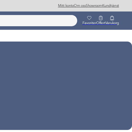
Mitt konto
Om oss
Showroom
Kundtjänst
Favoriter
Offert
Varukorg