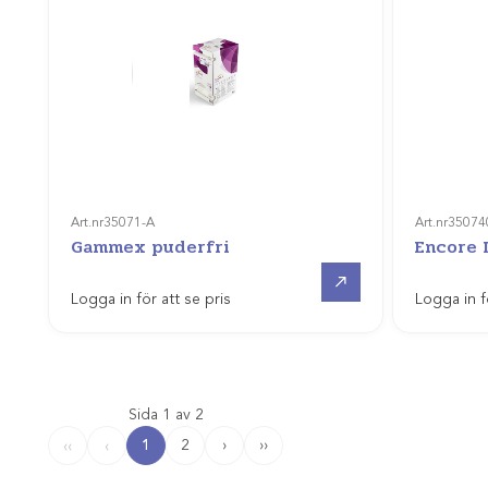
Art.nr
35071-A
Art.nr
35074
Gammex puderfri
Encore 
Gå till
Logga in för att se pris
Logga in f
Sida 1 av 2
1
2
›
››
‹‹
‹