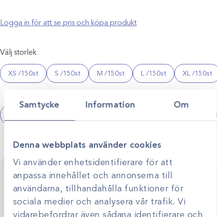
Logga in för att se pris och köpa produkt
Välj storlek
XS /150st
S /150st
M /150st
L /150st
XL /150st
Evercare
−
+
nitrilhandskar
Samtycke
Information
Om
(rosa)
Offertförfrågan
mängd
Denna webbplats använder cookies
Vi använder enhetsidentifierare för att
Kontakta oss för personlig rådgivning
anpassa innehållet och annonserna till
Vi stöttar dig i allt från produktval till klinikens långsiktiga
användarna, tillhandahålla funktioner för
utveckling. Genom personlig rådgivning hjälper vi dig
sociala medier och analysera vår trafik. Vi
skapa smarta, hållbara lösningar anpassade efter just er
Kontakta oss
verksamhet.
vidarebefordrar även sådana identifierare och