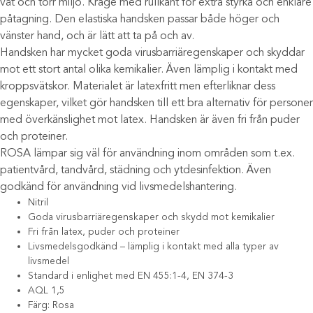
våt och torr miljö. Krage med rullkant för extra styrka och enklare
påtagning. Den elastiska handsken passar både höger och
vänster hand, och är lätt att ta på och av.
Handsken har mycket goda virusbarriäregenskaper och skyddar
mot ett stort antal olika kemikalier. Även lämplig i kontakt med
kroppsvätskor. Materialet är latexfritt men efterliknar dess
egenskaper, vilket gör handsken till ett bra alternativ för personer
med överkänslighet mot latex. Handsken är även fri från puder
och proteiner.
ROSA lämpar sig väl för användning inom områden som t.ex.
patientvård, tandvård, städning och ytdesinfektion. Även
godkänd för användning vid livsmedelshantering.
Nitril
Goda virusbarriäregenskaper och skydd mot kemikalier
Fri från latex, puder och proteiner
Livsmedelsgodkänd – lämplig i kontakt med alla typer av
livsmedel
Standard i enlighet med EN 455:1-4, EN 374-3
AQL 1,5
Färg: Rosa