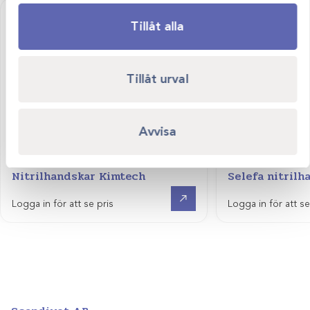
Tillåt alla
Tillåt urval
Avvisa
Art.nr
Art.nr
Nitrilhandskar Kimtech
Selefa nitrilh
Visa produkt
Logga in för att se pris
Logga in för att se