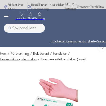
Hoppa
Mitt
Om
Fri frakt över
Beställ innan 14 så skickar
Showroom
Kundtjänst
till
konto
oss
1300:-
vi samma dag
innehåll
Favoriter
Offert
Varukorg
Undermeny stängd: Varumärken
Produkter
Kampanjer & nyheter
Varum
Hem
/
Förbrukning
/
Beklädnad
/
Handskar
/
Undersökningshandskar
/
Evercare nitrilhandskar (rosa)