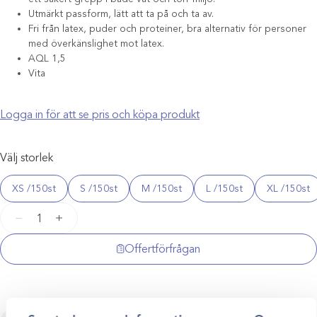
Utmärkt passform, lätt att ta på och ta av.
Fri från latex, puder och proteiner, bra alternativ för personer
med överkänslighet mot latex.
AQL 1,5
Vita
Logga in för att se pris och köpa produkt
Välj storlek
XS /150st
S /150st
M /150st
L /150st
XL /150st
Selefa
−
+
nitrilhandskar
(smart)
Offertförfrågan
mängd