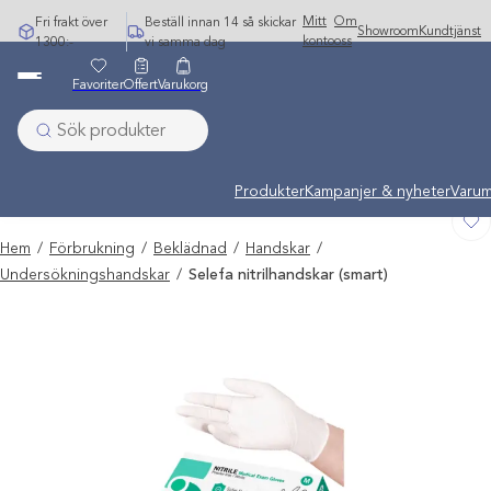
Hoppa
Mitt
Om
Fri frakt över
Beställ innan 14 så skickar
Showroom
Kundtjänst
till
konto
oss
1300:-
vi samma dag
innehåll
Favoriter
Offert
Varukorg
Undermeny stängd: Varumärken
Produkter
Kampanjer & nyheter
Varum
Hem
/
Förbrukning
/
Beklädnad
/
Handskar
/
Undersökningshandskar
/
Selefa nitrilhandskar (smart)