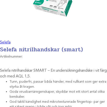
Selefa
Selefa nitrilhandskar (smart)
Artikelnummer:
Selefa nitrilhandskar SMART – En undersökningshandske i vit färg
och med AQL 1,5.
Tunn, puderfri, passar båda händer, med rullkant som ger extra
styrka åt kragen.
Goda virusbarriäregenskaper, skyddar mot ett stort antal olika
kemikalier.
God taktil känslighet med mikrotexturerade fingertop- par ger
ett säkert grepp i både våt och torr miljö.