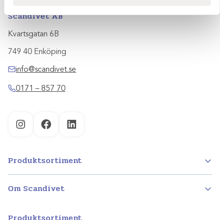
Scandivet AB
Kvartsgatan 6B
749 40 Enköping
info@scandivet.se
0171 – 857 70
Instagram
Facebook
LinkedIn
Produktsortiment
Om Scandivet
Produktsortiment