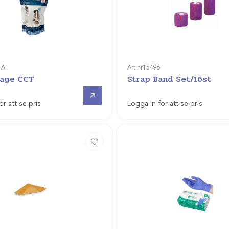
-A
Art.nr
15496
dage CCT
Strap Band Set/16st
Gå till
ör att se pris
Logga in för att se pris