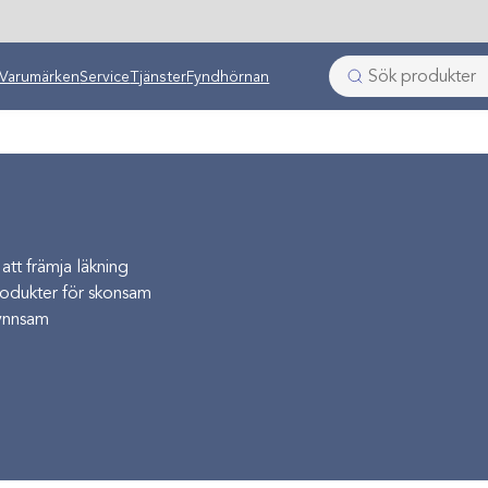
Varumärken
Service
Tjänster
Fyndhörnan
att främja läkning
 produkter för skonsam
gynnsam