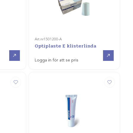
Art.nr
1501200-A
Optiplaste E klisterlinda
Gå till
Gå till
Logga in för att se pris