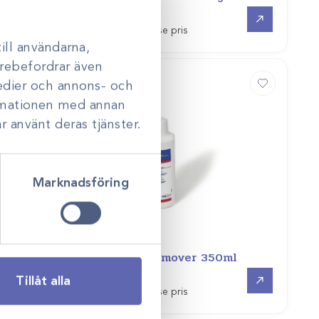
Gå till
Gå till
Logga in för att se pris
ill användarna,
darebefordrar även
medier och annons- och
ormationen med annan
r använt deras tjänster.
Marknadsföring
Art.nr
151590
Leukotape remover 350ml
Gå till
Gå till
Tillåt alla
Logga in för att se pris