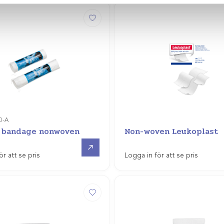
0-A
 bandage nonwoven
Non-woven Leukoplast
Gå till
ör att se pris
Logga in för att se pris