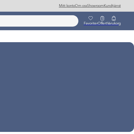
Mitt konto
Om oss
Showroom
Kundtjänst
Favoriter
Offert
Varukorg