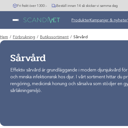
Hoppa
Fri frakt över 1300:-
Beställ innan 14 så skickar vi samma dag
till
innehåll
Produkter
Kampanjer & nyheter
Hem
/
Förbrukning
/
Butikssortiment
/
Sårvård
Sårvård
Effektiv sårvård är grundläggande i modern djursjukvård för 
och minska infektionsrisk hos djur. I vårt sortiment hittar du
rengöring, medicinsk honung och sårsalva som stödjer en 
sårläkningsmiljö.