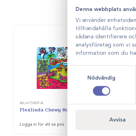
Denna webbplats anvä
Vi använder enhetsident
tillhandahålla funktion
sådana identifierare o
analysföretag som vi 
information som du har 
Samtyckesval
Nödvändig
Art.nr
15469-A
Art.nr
15472
Flexlinda Chewy No No
Flexlin
Gå till
Avvisa
Logga in för att se pris
Logga in f