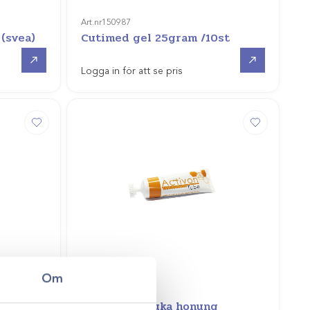
Art.nr
150987
 (svea)
Cutimed gel 25gram /10st
Gå till
Gå till
Logga in för att se pris
Om
Art.nr
994011-A
200ml
Activon manuka honung