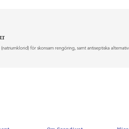
ur
ng (natriumklorid) för skonsam rengöring, samt antiseptiska alternat