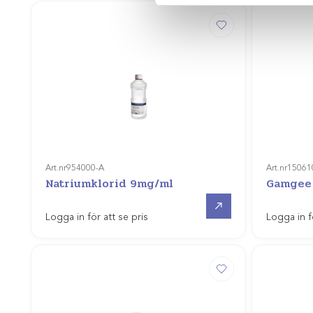
Art.nr
954000-A
Art.nr
15061
Natriumklorid 9mg/ml
Gamgee
Gå till
Logga in för att se pris
Logga in f