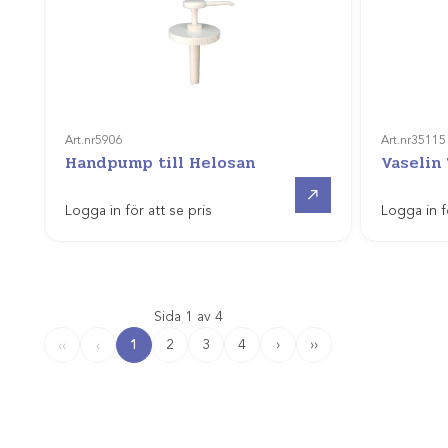
Art.nr
5906
Art.nr
35115
Handpump till Helosan
Vaselin
Gå till
Logga in för att se pris
Logga in f
Sida 1 av 4
1
2
3
4
›
››
‹‹
‹