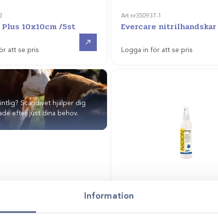
2
Art.nr
350937-1
 Plus 10x10cm /5st
Evercare nitrilhandskar
Gå till
ör att se pris
Logga in för att se pris
fintlig? Scandivet hjälper dig
de efter just dina behov.
Information
Art.nr
954101
Klorhexidinspray 4% /