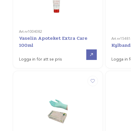
Art.nr
1004082
Vaselin Apoteket Extra Care
Art.nr
15481
100ml
Kylban
Gå till
Logga in för att se pris
Logga in f