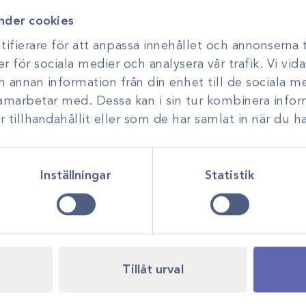
nder cookies
Logga in för att se pris
ifierare för att anpassa innehållet och annonserna t
er för sociala medier och analysera vår trafik. Vi vi
ch annan information från din enhet till de sociala 
samarbetar med. Dessa kan i sin tur kombinera inf
tillhandahållit eller som de har samlat in när du ha
Inställningar
Statistik
 -A
Art.nr
15476 -A
da Funny Farm
Flexlinda Wild
Gå till
Tillåt urval
ör att se pris
Logga in för att se pris