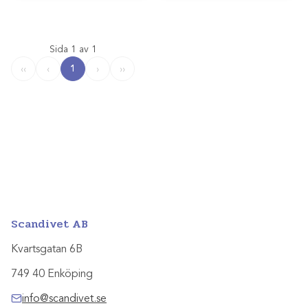
Sida 1 av 1
1
‹‹
‹
›
››
Scandivet AB
Kvartsgatan 6B
749 40 Enköping
info@scandivet.se