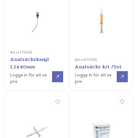
Art.nr
110440
Analsäckskanyl
Art.nr
419300
1,2x40mm
Analsäcks kit /5st
Gå till
Gå till
Logga in för att se
Logga in för att se
pris
pris