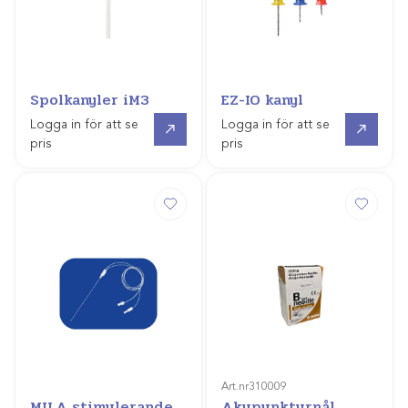
Spolkanyler iM3
EZ-IO kanyl
Gå till
Gå till
Logga in för att se
Logga in för att se
pris
pris
Art.nr
310009
MILA stimulerande
Akupunkturnål