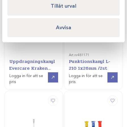
Tillåt urval
Avvisa
Art.nr
481171
Uppdragningskanyl
Punktionskanyl L-
Evercare Kraken
210 1x26mm /2st
Spike
Gå till
Gå till
Logga in för att se
Logga in för att se
pris
pris