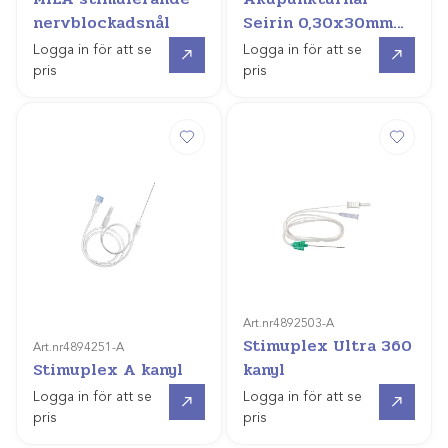
nervblockadsnål
Seirin 0,30x30mm
/100st
Gå till
Gå till
Logga in för att se
Logga in för att se
pris
pris
Art.nr
4892503-A
Stimuplex Ultra 360
Art.nr
4894251-A
Stimuplex A kanyl
kanyl
Gå till
Gå till
Logga in för att se
Logga in för att se
pris
pris