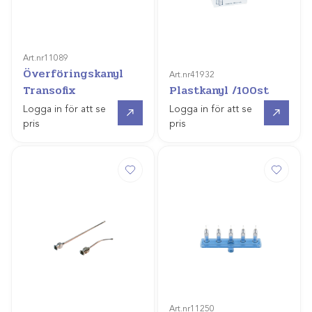
Art.nr
11089
Överföringskanyl
Art.nr
41932
Transofix
Plastkanyl /100st
Gå till
Gå till
Logga in för att se
Logga in för att se
pris
pris
Art.nr
11250