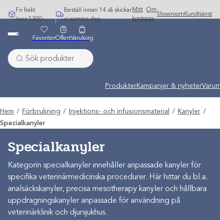
Hoppa
Mitt
Om
Fri frakt
Beställ innan 14 så skickar
Showroom
Kundtjänst
till
konto
oss
över 1300:-
vi samma dag
innehåll
Favoriter
Offert
Varukorg
Produkter
Kampanjer & nyheter
Varum
Hem
/
Förbrukning
/
Injektions- och infusionsmaterial
/
Kanyler
/
Specialkanyler
Specialkanyler
Kategorin specialkanyler innehåller anpassade kanyler för
specifika veterinärmedicinska procedurer. Här hittar du bl.a.
analsäckskanyler, precisa mesotherapy kanyler och hållbara
uppdragningskanyler anpassade för användning på
veterinärklinik och djursjukhus.