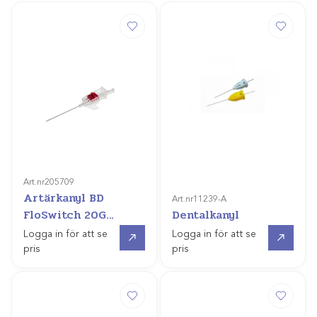
Art.nr
205709
Artärkanyl BD
Art.nr
11239-A
FloSwitch 20G
Dentalkanyl
45mm, avstängning
Gå till
Gå till
Logga in för att se
Logga in för att se
pris
pris