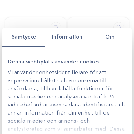
Samtycke
Information
Om
Denna webbplats använder cookies
Vi använder enhetsidentifierare för att
anpassa innehållet och annonserna till
användarna, tillhandahålla funktioner för
Art.nr
11075
Art.nr
11088-A
Lårledskanyl/2,0x20
Uppdragningskanyl
sociala medier och analysera vår trafik. Vi
0mm
Mini Spike
vidarebefordrar även sådana identifierare och
Gå till
Gå till
Logga in för att se
Logga in för att se
annan information från din enhet till de
pris
pris
sociala medier och annons- och
analysföretag som vi samarbetar med. Dessa