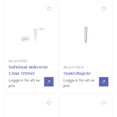
Art.nr
310920
SafeSeal mikrorör
Art.nr
31100-A
1,5ml /250st
Centrifugrör
Gå till
Gå till
Logga in för att se
Logga in för att se
pris
pris