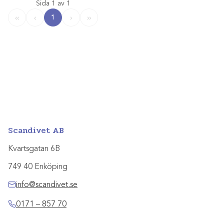
Sida 1 av 1
1
‹‹
‹
›
››
Scandivet AB
Kvartsgatan 6B
749 40 Enköping
info@scandivet.se
0171 – 857 70