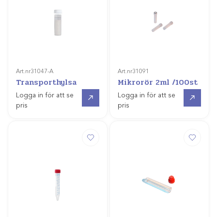
Art.nr
31047-A
Art.nr
31091
Transporthylsa
Mikrorör 2ml /100st
Gå till
Gå till
Logga in för att se
Logga in för att se
pris
pris