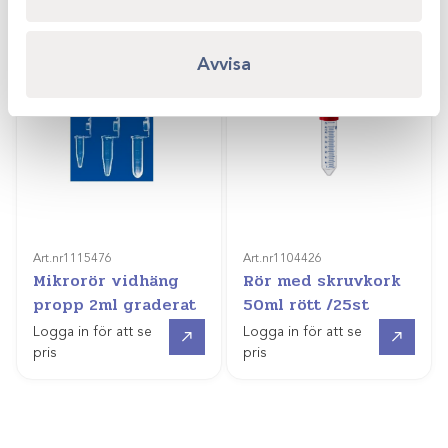
Avvisa
Art.nr
1115476
Art.nr
1104426
Mikrorör vidhäng
Rör med skruvkork
propp 2ml graderat
50ml rött /25st
Gå till
Gå till
Logga in för att se
Logga in för att se
pris
pris