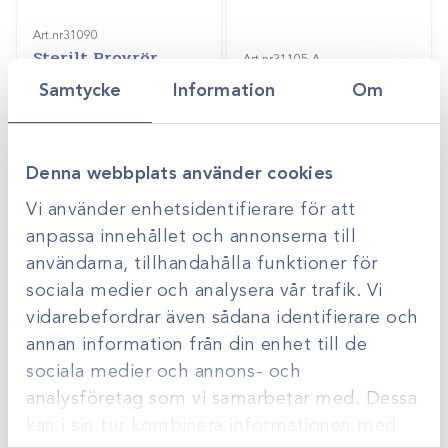
Art.nr
31090
Sterilt Provrör
Art.nr
31105-A
(Mjölkrör) 15ml/50st
Ellermanrör
Samtycke
Information
Om
Gå till
Gå till
Logga in för att se
Logga in för att se
pris
pris
Denna webbplats använder cookies
Vi använder enhetsidentifierare för att
anpassa innehållet och annonserna till
användarna, tillhandahålla funktioner för
sociala medier och analysera vår trafik. Vi
vidarebefordrar även sådana identifierare och
annan information från din enhet till de
sociala medier och annons- och
analysföretag som vi samarbetar med. Dessa
Art.nr
89310007
Art.nr
95.954
Reservflaska till
Märkpenna till
kan i sin tur kombinera informationen med
BOAS-galler
provrör