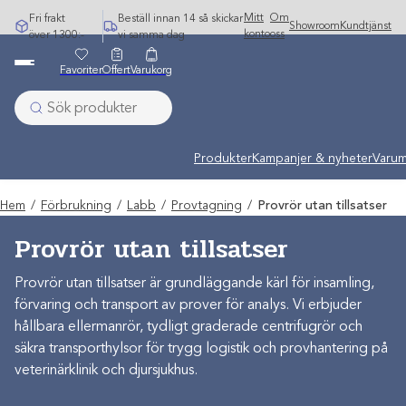
Hoppa
Mitt
Om
Fri frakt
Beställ innan 14 så skickar
Showroom
Kundtjänst
till
konto
oss
över 1300:-
vi samma dag
innehåll
Favoriter
Offert
Varukorg
Produkter
Kampanjer & nyheter
Varum
Hem
/
Förbrukning
/
Labb
/
Provtagning
/
Provrör utan tillsatser
Provrör utan tillsatser
Provrör utan tillsatser är grundläggande kärl för insamling,
förvaring och transport av prover för analys. Vi erbjuder
hållbara ellermanrör, tydligt graderade centrifugrör och
säkra transporthylsor för trygg logistik och provhantering på
veterinärklinik och djursjukhus.