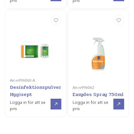
pris
pris
Art.nr
996060-A
Desinfektionspulver
Art.nr
996062
Hygisept
Easydes Spray 750ml
Gå till
Gå till
Logga in för att se
Logga in för att se
pris
pris