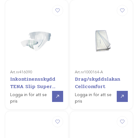
Art.nr
416090
Art.nr
1000164-A
Inkontinensskydd
Drag/skyddslakan
TENA Slip Super
Cellcomfort
28st
Gå till
Gå till
Logga in för att se
Logga in för att se
pris
pris