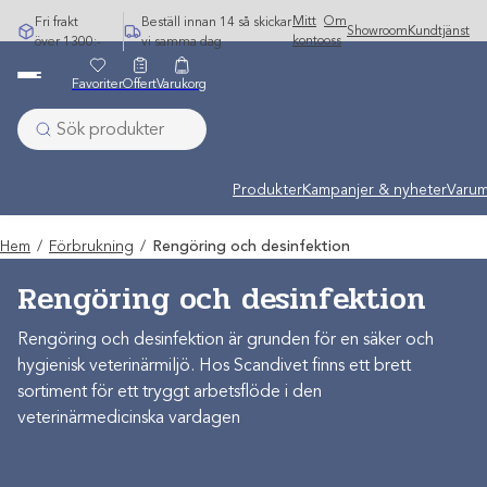
Hoppa
Mitt
Om
Fri frakt
Beställ innan 14 så skickar
Showroom
Kundtjänst
till
konto
oss
över 1300:-
vi samma dag
innehåll
Favoriter
Offert
Varukorg
Produkter
Kampanjer & nyheter
Varum
Hem
/
Förbrukning
/
Rengöring och desinfektion
Rengöring och desinfektion
Rengöring och desinfektion är grunden för en säker och
hygienisk veterinärmiljö. Hos Scandivet finns ett brett
sortiment för ett tryggt arbetsflöde i den
veterinärmedicinska vardagen