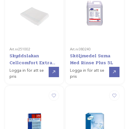
Art.nr
251002
Art.nr
380240
Skyddslakan
Sköljmedel Suma
Cellcomfort Extra
Med Rinse Plus 5L
90x240cm
Gå till
Gå till
Logga in för att se
Logga in för att se
pris
pris