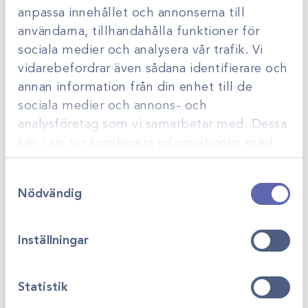
anpassa innehållet och annonserna till
användarna, tillhandahålla funktioner för
sociala medier och analysera vår trafik. Vi
vidarebefordrar även sådana identifierare och
annan information från din enhet till de
sociala medier och annons- och
analysföretag som vi samarbetar med. Dessa
kan i sin tur kombinera informationen med
annan information som du har tillhandahållit
Art.nr
372032K
Art.nr
38057
Samtyckesval
eller som de har samlat in när du har använt
Absoft Strong
Tvål Palmolive
Nödvändig
deras tjänster.
torkduk /700st
/300ml
Gå till
Gå till
Logga in för att se
Logga in för att se
pris
pris
Inställningar
Statistik