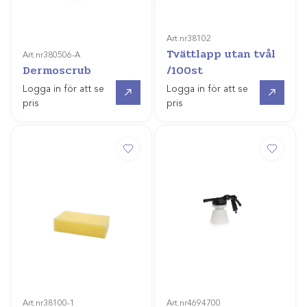
Art.nr
38102
Tvättlapp utan tvål
Art.nr
380506-A
Dermoscrub
/100st
Gå till
Gå till
Logga in för att se
Logga in för att se
pris
pris
Art.nr
38100-1
Art.nr
4694700