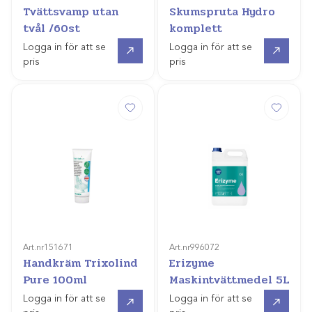
Tvättsvamp utan
Skumspruta Hydro
tvål /60st
komplett
Gå till
Gå till
Logga in för att se
Logga in för att se
pris
pris
Art.nr
151671
Art.nr
996072
Handkräm Trixolind
Erizyme
Pure 100ml
Maskintvättmedel 5L
Gå till
Gå till
Logga in för att se
Logga in för att se