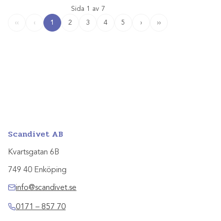
Sida 1 av 7
1
2
3
4
5
›
››
‹‹
‹
Scandivet AB
Kvartsgatan 6B
749 40 Enköping
info@scandivet.se
0171 – 857 70