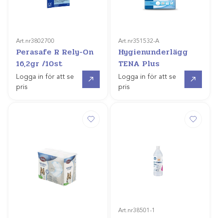
Art.nr
3802700
Art.nr
351532-A
Perasafe R Rely-On
Hygienunderlägg
16,2gr /10st
TENA Plus
Gå till
Gå till
Logga in för att se
Logga in för att se
pris
pris
Art.nr
38501-1