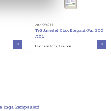
Art.nr
996014
Tvättmedel Clax Elegant-Pur ECO
/10L
Visa produkt
Visa produkt
Logga in för att se pris
a inga kampanjer!