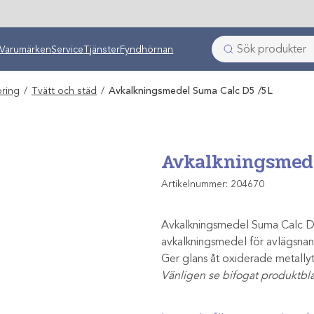
ken
Varumärken
Service
Tjänster
Fyndhörnan
ring
/
Tvätt och städ
/
Avkalkningsmedel Suma Calc D5 /5L
Avkalkningsmed
Artikelnummer:
204670
Avkalkningsmedel Suma Calc D5 i
avkalkningsmedel för avlägsnan
Ger glans åt oxiderade metallyt
Vänligen se bifogat produktbla