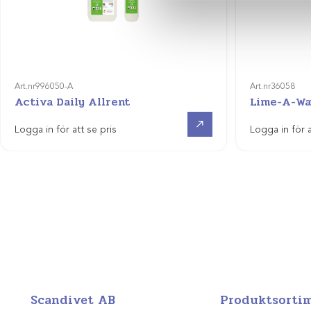
Art.nr
996050-A
Art.nr
36058
Activa Daily Allrent
Lime-A-Way
Visa produkt
Logga in för att se pris
Logga in för a
Scandivet AB
Produktsorti