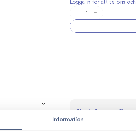
Logga in för att se pris o
Avkalkningsmedel
−
+
Suma
Calc
D5
/5L
mängd
Kontakta oss för p
Vi stöttar dig i allt från produkt
Information
Avkalkningsmedel
utveckling. Genom personlig r
smarta, hållbara lösningar anp