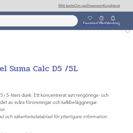
Mitt konto
Om oss
Showroom
Kundtjänst
Favoriter
Offert
Varukorg
el Suma Calc D5 /5L
 5-liters dunk. Ett koncentrerat surt rengörings- och
det av svåra föroreningar och kalkbeläggningar.
or.
d och säkerhetsdatablad för ytterligare information.