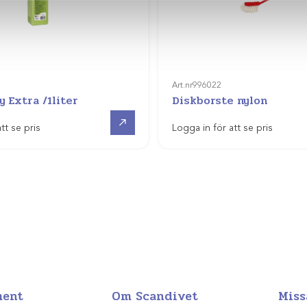
Art.nr
996022
 Extra /1liter
Diskborste nylon
Visa produkt
tt se pris
Logga in för att se pris
ment
Om Scandivet
Miss