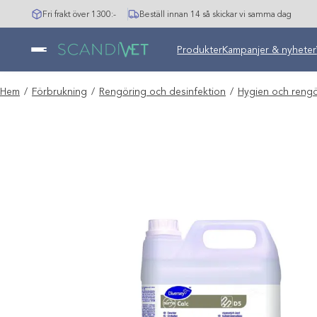
Hoppa
Fri frakt över 1300:-
Beställ innan 14 så skickar vi samma dag
till
innehåll
Undermeny stängd: Varumär
Produkter
Kampanjer & nyheter
Hem
/
Förbrukning
/
Rengöring och desinfektion
/
Hygien och rengö