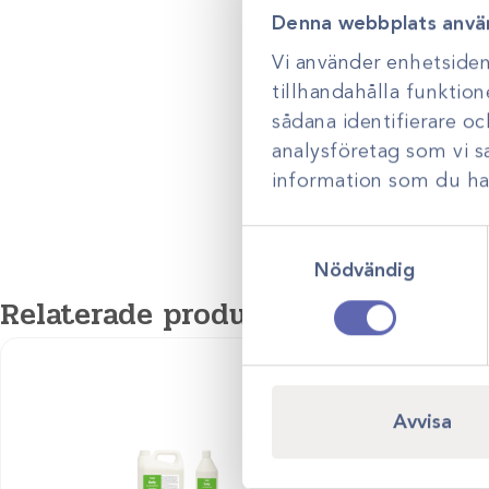
204670
Denna webbplats anvä
204670-Sakerhetsdatablad
Vi använder enhetsident
tillhandahålla funktion
sådana identifierare o
analysföretag som vi 
information som du har 
Samtyckesval
Nödvändig
Relaterade produkter
Avvisa