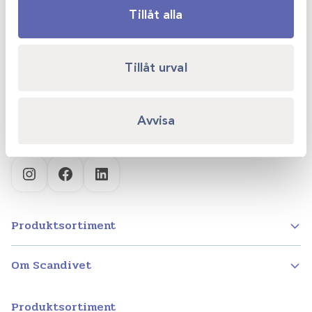
Tillåt alla
Scandivet AB
Kvartsgatan 6B
Tillåt urval
749 40 Enköping
info@scandivet.se
Avvisa
0171 – 857 70
Instagram
Facebook
LinkedIn
Produktsortiment
Om Scandivet
Produktsortiment