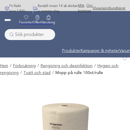
Hoppa
Mitt
Om
Fri frakt
Beställ innan 14 så skickar
Showroom
Kundtjänst
till
konto
oss
över 1300:-
vi samma dag
innehåll
Favoriter
Offert
Varukorg
Undermeny stängd: Varumärken
Produkter
Kampanjer & nyheter
Varum
Hem
/
Förbrukning
/
Rengöring och desinfektion
/
Hygien och
rengöring
/
Tvätt och städ
/
Mopp på rulle 100st/rulle