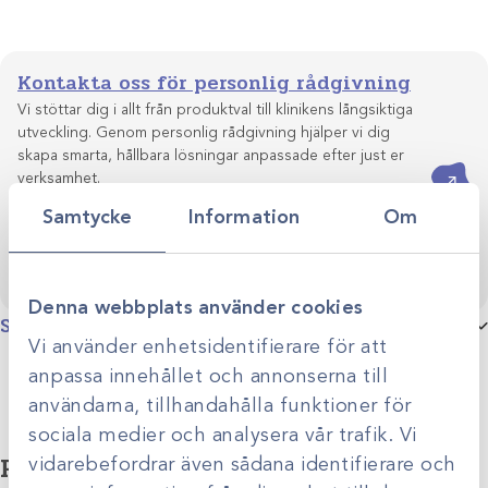
mängd
Kontakta oss för personlig rådgivning
Vi stöttar dig i allt från produktval till klinikens långsiktiga
utveckling. Genom personlig rådgivning hjälper vi dig
skapa smarta, hållbara lösningar anpassade efter just er
Kontakta oss
verksamhet.
Samtycke
Information
Om
Denna webbplats använder cookies
Specifikationer
Vi använder enhetsidentifierare för att
Produktgrupp
Golvvård och allrengöring
anpassa innehållet och annonserna till
användarna, tillhandahålla funktioner för
sociala medier och analysera vår trafik. Vi
Relaterade produkter
vidarebefordrar även sådana identifierare och