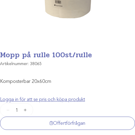
Mopp på rulle 100st/rulle
Artikelnummer:
38065
Komposterbar 20x60cm
Logga in för att se pris och köpa produkt
Mopp
−
+
på
rulle
Offertförfrågan
100st/rulle