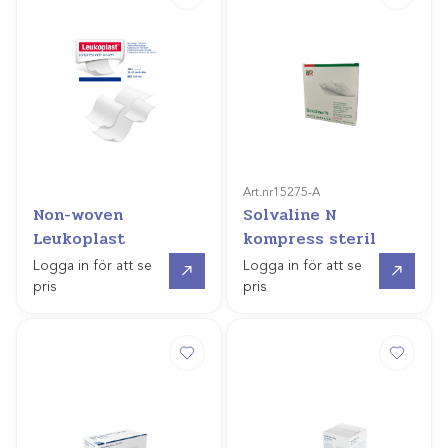
Art.nr
15275-A
Non-woven
Solvaline N
Leukoplast
kompress steril
Gå till
Gå till
Logga in för att se
Logga in för att se
pris
pris