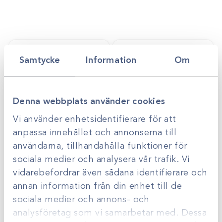
Samtycke
Information
Om
Denna webbplats använder cookies
Vi använder enhetsidentifierare för att
anpassa innehållet och annonserna till
användarna, tillhandahålla funktioner för
Art.nr
15081-A
sociala medier och analysera vår trafik. Vi
Kompress/Dopptyg
Art.nr
15071-A
vidarebefordrar även sådana identifierare och
ovikt
Melolin Kompress
annan information från din enhet till de
Gå till
Gå till
Logga in för att se
Logga in för att se
sociala medier och annons- och
pris
pris
analysföretag som vi samarbetar med. Dessa