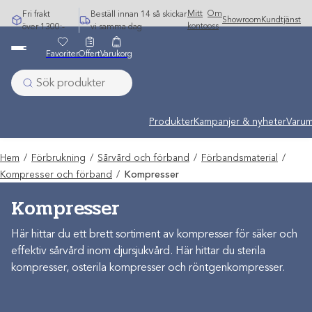
Hoppa
Mitt
Om
Fri frakt
Beställ innan 14 så skickar
Showroom
Kundtjänst
till
konto
oss
över 1300:-
vi samma dag
innehåll
Favoriter
Offert
Varukorg
Produkter
Kampanjer & nyheter
Varum
Hem
/
Förbrukning
/
Sårvård och förband
/
Förbandsmaterial
/
Kompresser och förband
/
Kompresser
Kompresser
Här hittar du ett brett sortiment av kompresser för säker och
effektiv sårvård inom djursjukvård. Här hittar du sterila
kompresser, osterila kompresser och röntgenkompresser.