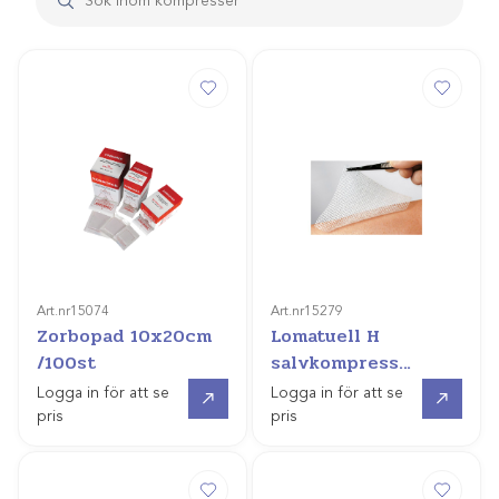
Art.nr
15074
Art.nr
15279
Zorbopad 10x20cm
Lomatuell H
/100st
salvkompress
10x10cm /10st
Gå till
Gå till
Logga in för att se
Logga in för att se
pris
pris