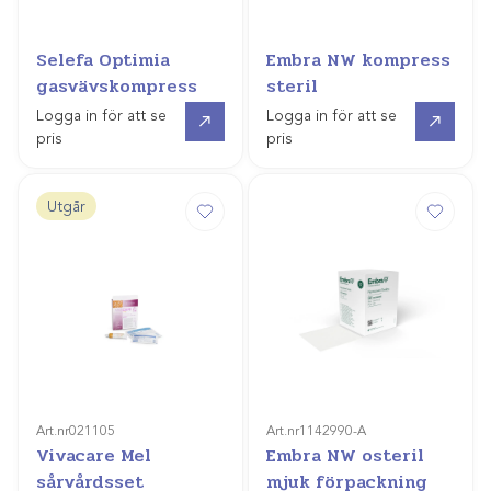
Selefa Optimia
Embra NW kompress
gasvävskompress
steril
Gå till
Gå till
Logga in för att se
Logga in för att se
pris
pris
Utgår
Art.nr
021105
Art.nr
1142990-A
Vivacare Mel
Embra NW osteril
sårvårdsset
mjuk förpackning