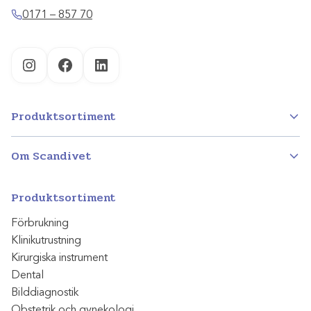
0171 – 857 70
Instagram
Facebook
LinkedIn
Produktsortiment
Om Scandivet
Produktsortiment
Förbrukning
Klinikutrustning
Kirurgiska instrument
Dental
Bilddiagnostik
Obstetrik och gynekologi