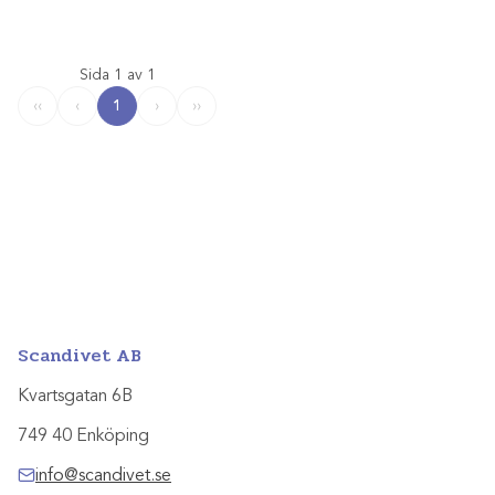
Sida 1 av 1
1
‹‹
‹
›
››
Scandivet AB
Kvartsgatan 6B
749 40 Enköping
info@scandivet.se