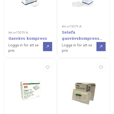
Art.nr
15079-A
Selefa
Art.nr
15070-A
Gasvävs kompress
gasvävskompress
(mjuk förpackning)
Gå till
Gå till
Logga in för att se
Logga in för att se
pris
pris