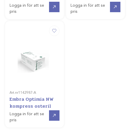
Gå till
Gå till
Logga in för att se
Logga in för att se
pris
pris
Art.nr
1142987-A
Embra Optimia NW
kompress osteril
Gå till
Logga in för att se
pris