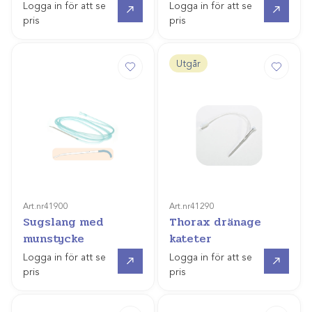
Logga in för att se
Logga in för att se
pris
pris
Utgår
Art.nr
41900
Art.nr
41290
Sugslang med
Thorax dränage
munstycke
kateter
Gå till
Gå till
Logga in för att se
Logga in för att se
pris
pris