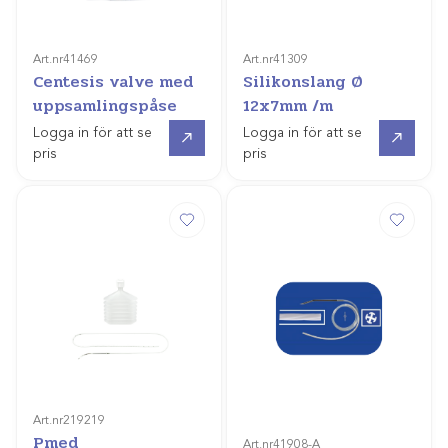
Art.nr
41469
Art.nr
41309
Centesis valve med
Silikonslang Ø
uppsamlingspåse
12x7mm /m
Gå till
Gå till
Logga in för att se
Logga in för att se
pris
pris
Art.nr
219219
Pmed
Art.nr
41908-A