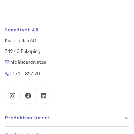
Scandivet AB
Kvartsgatan 6B
749 40 Enköping
info@scandivet.se
0171 – 857 70
Instagram
Facebook
LinkedIn
Produktsortiment