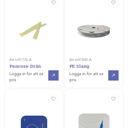
Art.nr
41776-A
Art.nr
41830-A
Penrose Drän
PE Slang
Gå till
Gå till
Logga in för att se
Logga in för att se
pris
pris