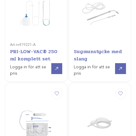
Art.nr
419221-A
PRI-LOW-VAC® 250
Sugmunstycke med
ml komplett set
slang
Gå till
Gå till
Logga in för att se
Logga in för att se
pris
pris