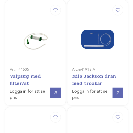
Art.nr
41605
Art.nr
41913-A
Valpsug med
Mila Jackson drän
filter/st
med troakar
Gå till
Gå till
Logga in för att se
Logga in för att se
pris
pris