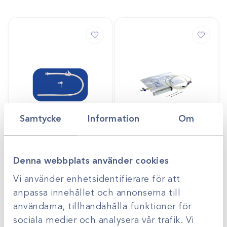
Samtycke
Information
Om
Art.nr
41463-A
Art.nr
41292
MILA thorax drän
Pleuratappningsset
Gå till
Gå till
Denna webbplats använder cookies
Logga in för att se
Logga in för att se
pris
pris
Vi använder enhetsidentifierare för att
anpassa innehållet och annonserna till
användarna, tillhandahålla funktioner för
sociala medier och analysera vår trafik. Vi