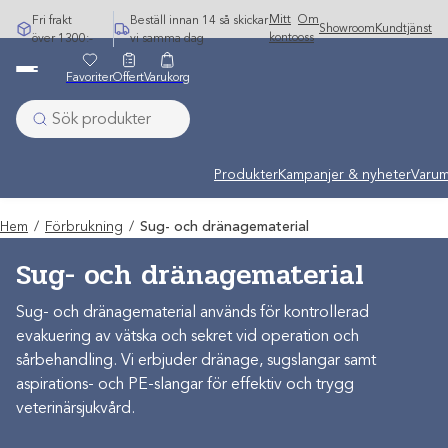
Hoppa
Mitt
Om
Fri frakt
Beställ innan 14 så skickar
Showroom
Kundtjänst
till
konto
oss
över 1300:-
vi samma dag
innehåll
Favoriter
Offert
Varukorg
Produkter
Kampanjer & nyheter
Varum
Hem
/
Förbrukning
/
Sug- och dränagematerial
Sug- och dränagematerial
Sug- och dränagematerial används för kontrollerad
evakuering av vätska och sekret vid operation och
sårbehandling. Vi erbjuder dränage, sugslangar samt
aspirations- och PE-slangar för effektiv och trygg
veterinärsjukvård.