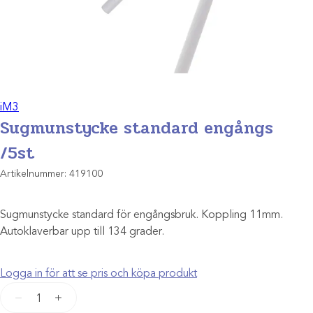
iM3
Sugmunstycke standard engångs
/5st
Artikelnummer:
419100
Sugmunstycke standard för engångsbruk. Koppling 11mm.
Autoklaverbar upp till 134 grader.
Logga in för att se pris och köpa produkt
Sugmunstycke
−
+
standard