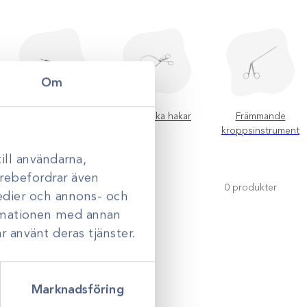
Om
Kirurgiska skalpeller
Kirurgiska hakar
Främmande
kroppsinstrument
ill användarna,
darebefordrar även
0
produkter
medier och annons- och
ormationen med annan
r använt deras tjänster.
Marknadsföring