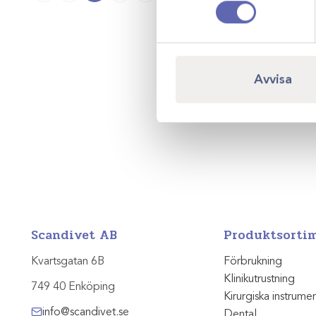
Avvisa
Scandivet AB
Produktsorti
Kvartsgatan 6B
Förbrukning
Klinikutrustning
749 40 Enköping
Kirurgiska instrume
info@scandivet.se
Dental