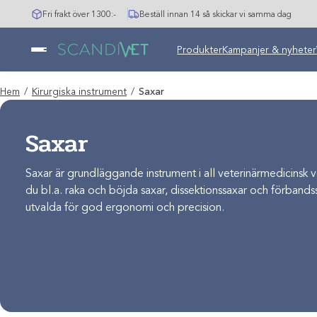
Hoppa
Fri frakt över 1300:-
Beställ innan 14 så skickar vi samma dag
till
innehåll
Produkter
Kampanjer & nyheter
Hem
/
Kirurgiska instrument
/
Saxar
Saxar
Saxar är grundläggande instrument i all veterinärmedicinsk v
du bl.a. raka och böjda saxar, dissektionssaxar och förband
utvalda för god ergonomi och precision.