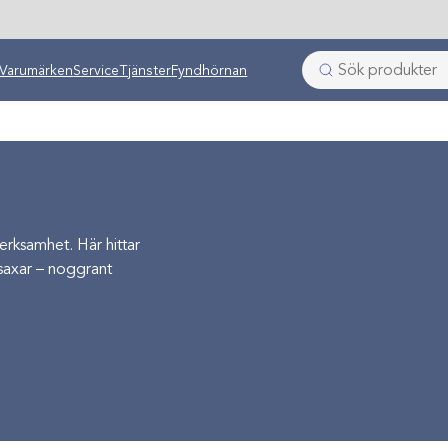
Varumärken
Service
Tjänster
Fyndhörnan
erksamhet. Här hittar
ssaxar – noggrant