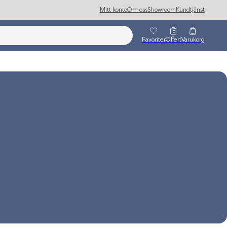
Mitt konto
Om oss
Showroom
Kundtjänst
Favoriter
Offert
Varukorg