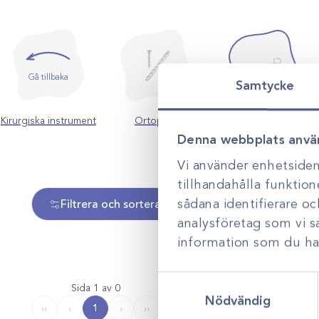
Gå tillbaka
Samtycke
Kirurgiska instrument
Ortopedi
Saxar
Denna webbplats anvä
Vi använder enhetsident
tillhandahålla funktion
sådana identifierare o
Filtrera och sortera
analysföretag som vi 
information som du har 
Samtyckesval
Sida 1 av 0
Nödvändig
1
‹‹
‹
›
››