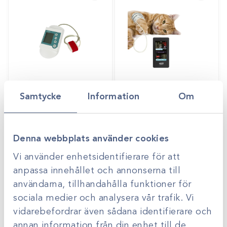
Art.nr
Vet HDO
Art.nr
MAP006
Samtycke
Information
Om
HDO
Blodtrycksmaskin
Blodtrycksmätare
petMAP graphic II
Gå till
Offertpris
Logga in för att se
Logga in för att se
Denna webbplats använder cookies
pris
pris
Vi använder enhetsidentifierare för att
anpassa innehållet och annonserna till
användarna, tillhandahålla funktioner för
sociala medier och analysera vår trafik. Vi
vidarebefordrar även sådana identifierare och
annan information från din enhet till de