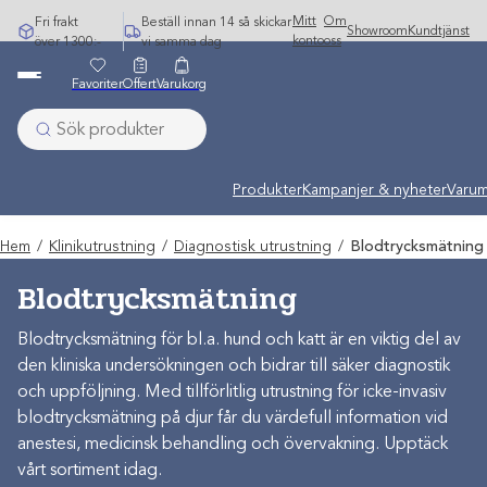
Hoppa
Mitt
Om
Fri frakt
Beställ innan 14 så skickar
Showroom
Kundtjänst
till
konto
oss
över 1300:-
vi samma dag
innehåll
Favoriter
Offert
Varukorg
Produkter
Kampanjer & nyheter
Varum
Hem
/
Klinikutrustning
/
Diagnostisk utrustning
/
Blodtrycksmätning
Blodtrycksmätning
Blodtrycksmätning för bl.a. hund och katt är en viktig del av
den kliniska undersökningen och bidrar till säker diagnostik
och uppföljning. Med tillförlitlig utrustning för icke-invasiv
blodtrycksmätning på djur får du värdefull information vid
anestesi, medicinsk behandling och övervakning. Upptäck
vårt sortiment idag.