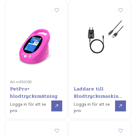
Art.nr
456080
PetPro+
Laddare till
blodtrycksmätning
Blodtrycksmaskin
HDO
Gå till
Gå till
Logga in för att se
Logga in för att se
pris
pris