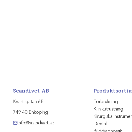
Scandivet AB
Produktsorti
Kvartsgatan 6B
Förbrukning
Klinikutrustning
749 40 Enköping
Kirurgiska instrume
info@scandivet.se
Dental
Bilddiagnostik