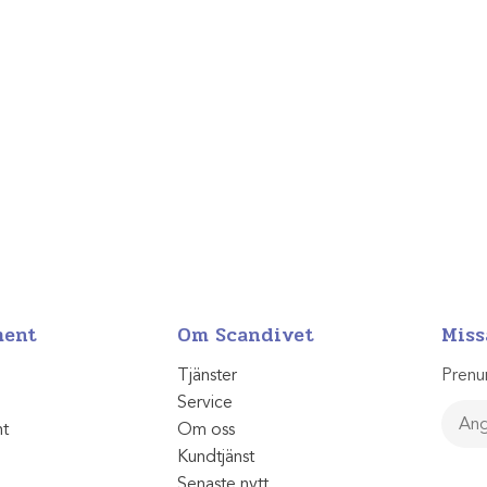
ment
Om Scandivet
Miss
Tjänster
Prenu
Service
nt
Om oss
Kundtjänst
Senaste nytt