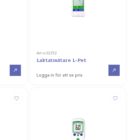
Art.nr
32292
Laktatmätare L-Pet
Offertpris
Gå till
Logga in för att se pris