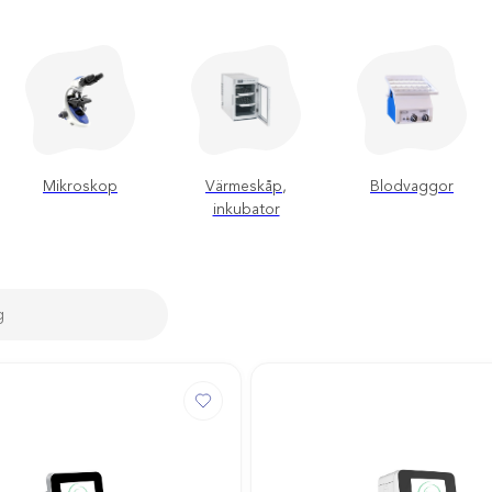
Mikroskop
Värmeskåp,
Blodvaggor
inkubator