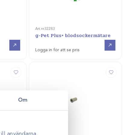
Art.nr
32283
g-Pet Plus+ blodsockermätare
Gå till
Gå till
Logga in för att se pris
Om
ill användarna,