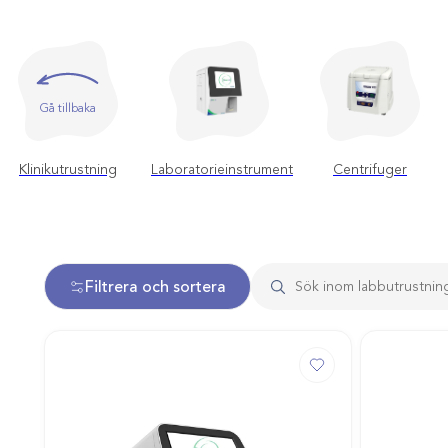
Gå tillbaka
Klinikutrustning
Laboratorieinstrument
Centrifuger
Filtrera och sortera