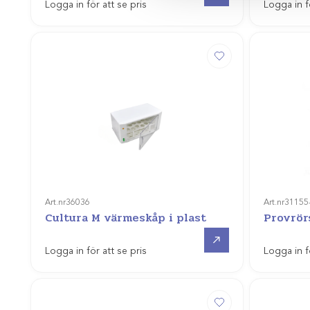
Logga in för att se pris
Logga in f
Art.nr
36036
Art.nr
31155
Cultura M värmeskåp i plast
Provrör
Gå till
Logga in för att se pris
Logga in f