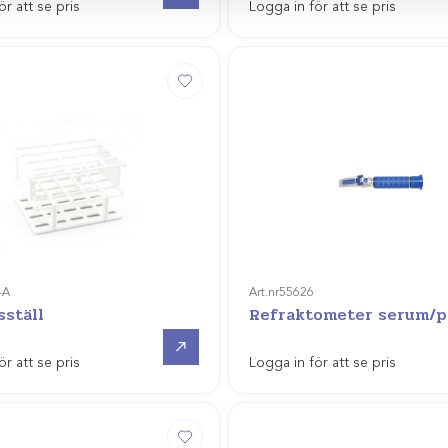
ör att se pris
Logga in för att se pris
-A
Art.nr
55626
sställ
Refraktometer serum/p
Gå till
ör att se pris
Logga in för att se pris