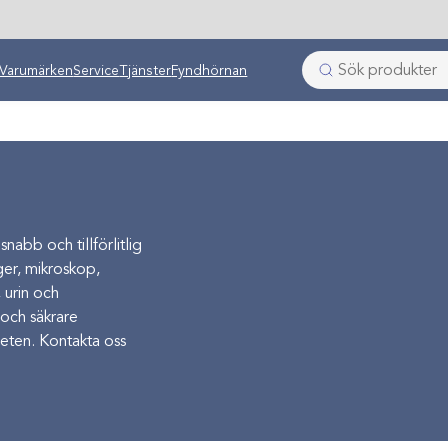
Varumärken
Service
Tjänster
Fyndhörnan
nabb och tillförlitlig
uger, mikroskop,
 urin och
 och säkrare
eten. Kontakta oss