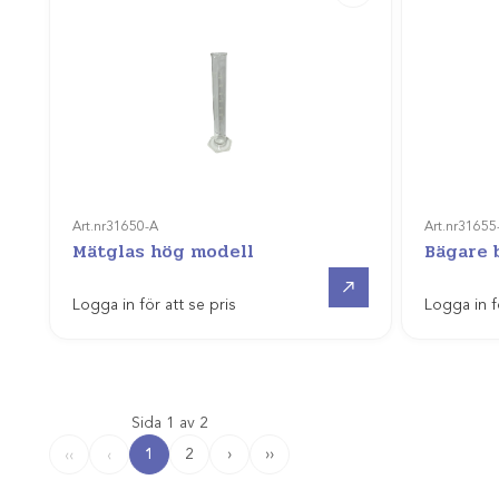
Art.nr
31650-A
Art.nr
31655
Mätglas hög modell
Bägare 
Gå till
Logga in för att se pris
Logga in f
Sida 1 av 2
1
2
›
››
‹‹
‹