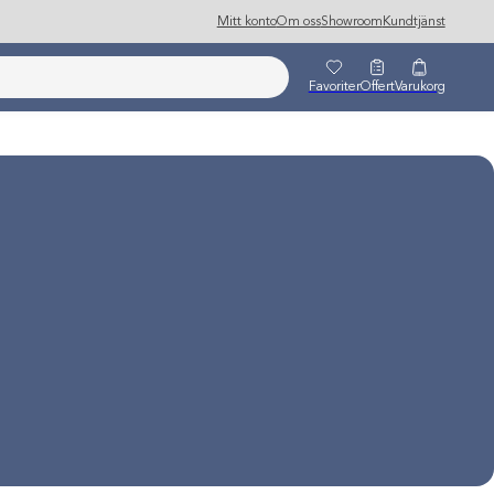
Mitt konto
Om oss
Showroom
Kundtjänst
Favoriter
Offert
Varukorg