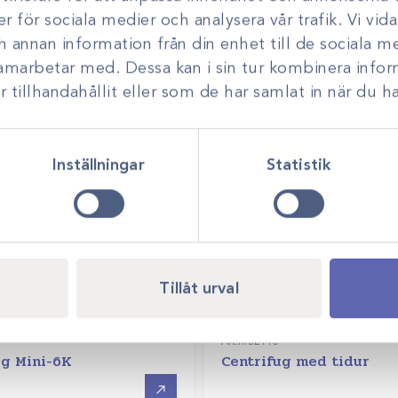
er för sociala medier och analysera vår trafik. Vi vi
Art.nr
329900
ch annan information från din enhet till de sociala 
Exigo ™ H400
samarbetar med. Dessa kan i sin tur kombinera inf
tillhandahållit eller som de har samlat in när du ha
Logga in för att se pris
Inställningar
Statistik
Tillåt urval
Art.nr
32110
ug Mini-6K
Centrifug med tidur
Gå till