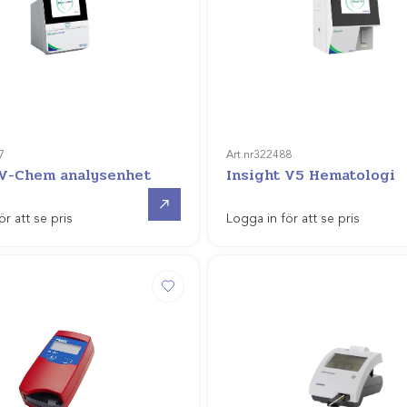
7
Art.nr
322488
 V-Chem analysenhet
Insight V5 Hematologi
Offertpris
ör att se pris
Logga in för att se pris