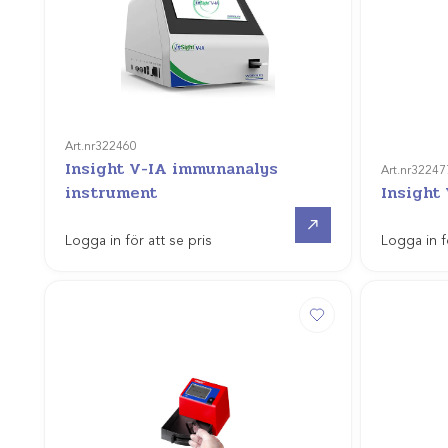
Art.nr
322460
Insight V-IA immunanalys
Art.nr
32247
instrument
Insight
Offertpris
Logga in för att se pris
Logga in f