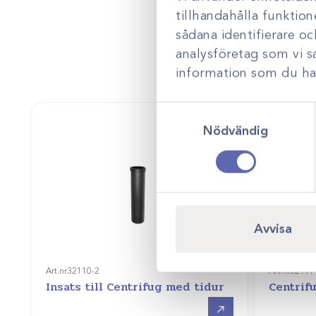
tillhandahålla funktion
sådana identifierare o
analysföretag som vi 
information som du har 
Samtyckesval
Nödvändig
Avvisa
Art.nr
32110-2
Art.nr
32117
Insats till Centrifug med tidur
Centrif
Gå till