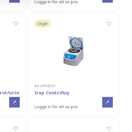
Logga in för att se pris
Utgår
Art.nr
992031
rot/urin
Irap Centrifug
Gå till
Gå till
Logga in för att se pris