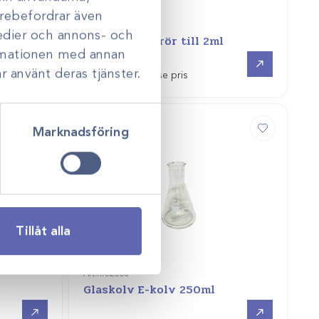
darebefordrar även
Art.nr
32110-1
medier och annons- och
Reduceringsrör till 2ml
ormationen med annan
Offertpris
Gå till
r använt deras tjänster.
Logga in för att se pris
Marknadsföring
Tillåt alla
Art.nr
32000
Glaskolv E-kolv 250ml
Gå till
Gå till