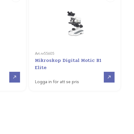
Art.nr
55605
Mikroskop Digital Motic B1
Elite
Offertpris
Offertpris
Logga in för att se pris