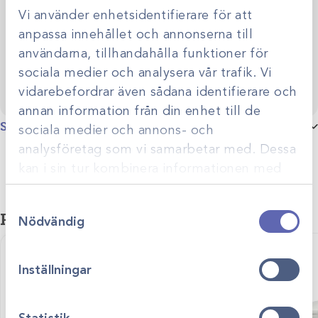
utveckling. Genom personlig rådgivning hjälper vi dig
Vi använder enhetsidentifierare för att
skapa smarta, hållbara lösningar anpassade efter just er
Kontakta oss
verksamhet.
anpassa innehållet och annonserna till
användarna, tillhandahålla funktioner för
sociala medier och analysera vår trafik. Vi
vidarebefordrar även sådana identifierare och
annan information från din enhet till de
Specifikationer
sociala medier och annons- och
analysföretag som vi samarbetar med. Dessa
kan i sin tur kombinera informationen med
annan information som du har tillhandahållit
Samtyckesval
eller som de har samlat in när du har använt
Relaterade produkter
Nödvändig
deras tjänster.
Inställningar
Statistik