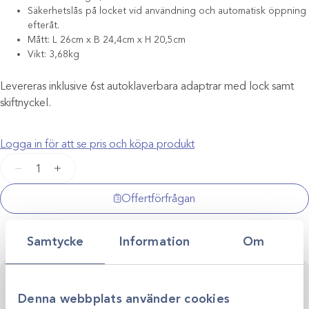
Säkerhetslås på locket vid användning och automatisk öppning
efteråt.
Mått: L 26cm x B 24,4cm x H 20,5cm
Vikt: 3,68kg
Levereras inklusive 6st autoklaverbara adaptrar med lock samt
skiftnyckel.
Logga in för att se pris och köpa produkt
Centrifug
−
+
Hawksley
VacuSpin
Offertförfrågan
iFUGE
D06
Samtycke
Information
Om
mängd
Kontakta oss för personlig rådgivning
Vi stöttar dig i allt från produktval till klinikens långsiktiga
Denna webbplats använder cookies