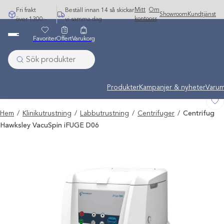
Hoppa
Mitt
Om
Fri frakt
Beställ innan 14 så skickar
Showroom
Kundtjänst
till
konto
oss
över 1300:-
vi samma dag
innehåll
Favoriter
Offert
Varukorg
Undermeny stängd: Varumärken
Produkter
Kampanjer & nyheter
Varum
Hem
/
Klinikutrustning
/
Labbutrustning
/
Centrifuger
/
Centrifug
Hawksley VacuSpin iFUGE D06