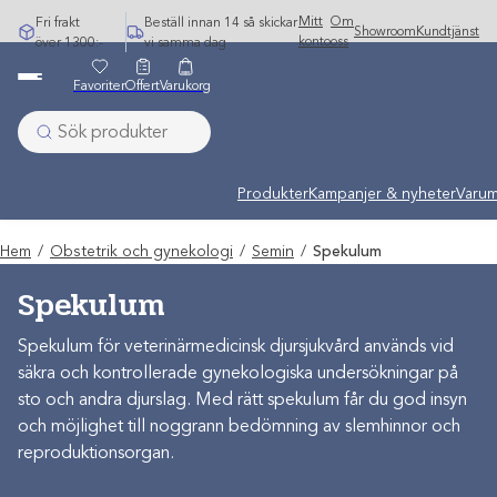
Hoppa
Mitt
Om
Fri frakt
Beställ innan 14 så skickar
Showroom
Kundtjänst
till
konto
oss
över 1300:-
vi samma dag
innehåll
Favoriter
Offert
Varukorg
Produkter
Kampanjer & nyheter
Varum
Hem
/
Obstetrik och gynekologi
/
Semin
/
Spekulum
Spekulum
Spekulum för veterinärmedicinsk djursjukvård används vid
säkra och kontrollerade gynekologiska undersökningar på
sto och andra djurslag. Med rätt spekulum får du god insyn
och möjlighet till noggrann bedömning av slemhinnor och
reproduktionsorgan.