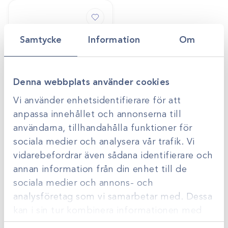
Samtycke
Information
Om
Denna webbplats använder cookies
Vi använder enhetsidentifierare för att
anpassa innehållet och annonserna till
Art.nr
46098
användarna, tillhandahålla funktioner för
Stospekulum i
sociala medier och analysera vår trafik. Vi
plexiglas med
belysning
vidarebefordrar även sådana identifierare och
Gå till
Logga in för att se
Ø50x420mm
pris
annan information från din enhet till de
sociala medier och annons- och
analysföretag som vi samarbetar med. Dessa
kan i sin tur kombinera informationen med
Sida 1 av 1
annan information som du har tillhandahållit