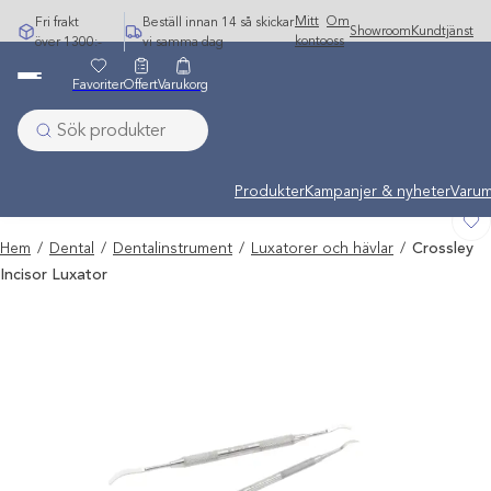
Hoppa
Mitt
Om
Fri frakt
Beställ innan 14 så skickar
Showroom
Kundtjänst
till
konto
oss
över 1300:-
vi samma dag
innehåll
Favoriter
Offert
Varukorg
Undermeny stängd: Varumärken
Produkter
Kampanjer & nyheter
Varum
Hem
/
Dental
/
Dentalinstrument
/
Luxatorer och hävlar
/
Crossley
Incisor Luxator