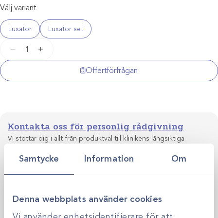
Välj variant
Luxator
Luxator set
Crossley
−
+
Incisor
Luxator
Offertförfrågan
mängd
Kontakta oss för personlig rådgivning
Vi stöttar dig i allt från produktval till klinikens långsiktiga
utveckling. Genom personlig rådgivning hjälper vi dig
Samtycke
Information
Om
skapa smarta, hållbara lösningar anpassade efter just er
Kontakta oss
verksamhet.
Denna webbplats använder cookies
Vi använder enhetsidentifierare för att