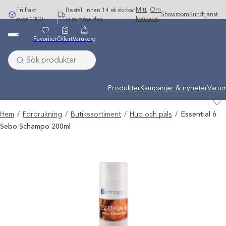
Hoppa
Mitt
Om
Fri frakt
Beställ innan 14 så skickar
Showroom
Kundtjänst
till
konto
oss
över 1300:-
vi samma dag
innehåll
Favoriter
Offert
Varukorg
Undermeny stängd: Varumärken
Produkter
Kampanjer & nyheter
Varum
Hem
/
Förbrukning
/
Butikssortiment
/
Hud och päls
/
Essential 6
Sebo Schampo 200ml