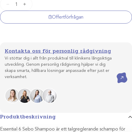
Essential
−
+
6
Sebo
Offertförfrågan
Schampo
200ml
mängd
Kontakta oss för personlig rådgivning
Vi stöttar dig i allt från produktval till klinikens långsiktiga
utveckling. Genom personlig rådgivning hjälper vi dig
skapa smarta, hållbara lösningar anpassade efter just er
Kontakta oss
verksamhet.
Produktbeskrivning
Essential 6 Sebo Shampoo är ett talgreglerande schampo för