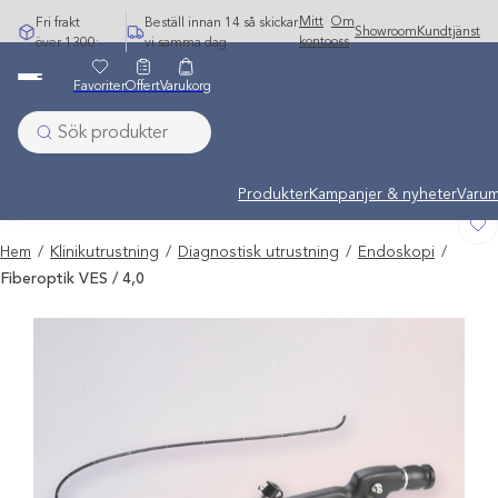
Hoppa
Mitt
Om
Fri frakt
Beställ innan 14 så skickar
Showroom
Kundtjänst
till
konto
oss
över 1300:-
vi samma dag
innehåll
Favoriter
Offert
Varukorg
Undermeny stängd: Varumärken
Produkter
Kampanjer & nyheter
Varum
Hem
/
Klinikutrustning
/
Diagnostisk utrustning
/
Endoskopi
/
Fiberoptik VES / 4,0