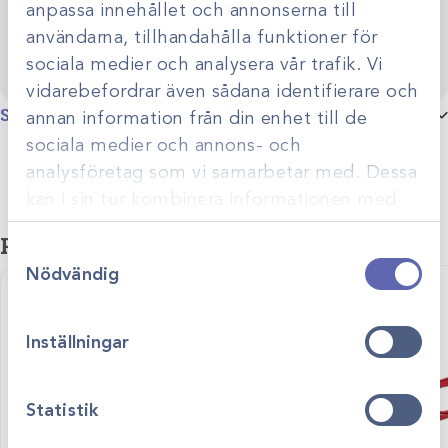
anpassa innehållet och annonserna till
användarna, tillhandahålla funktioner för
sociala medier och analysera vår trafik. Vi
vidarebefordrar även sådana identifierare och
Specifikationer
annan information från din enhet till de
sociala medier och annons- och
Produktgrupp
Videoendoskop
analysföretag som vi samarbetar med. Dessa
kan i sin tur kombinera informationen med
annan information som du har tillhandahållit
Relaterade produkter
Samtyckesval
eller som de har samlat in när du har använt
Nödvändig
deras tjänster.
Inställningar
Statistik