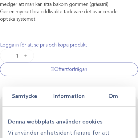
medger att man kan titta bakom gommen (grässtrå)
Ger en mycket bra bildkvalite tack vare det avancerade
optiska systemet
Logga in för att se pris och köpa produkt
Fiberoptik
−
+
VES
/
Offertförfrågan
4,0
mängd
Samtycke
Information
Om
Kontakta oss för personlig rådgivning
Vi stöttar dig i allt från produktval till klinikens långsiktiga
utveckling. Genom personlig rådgivning hjälper vi dig
Denna webbplats använder cookies
skapa smarta, hållbara lösningar anpassade efter just er
Kontakta oss
verksamhet.
Vi använder enhetsidentifierare för att