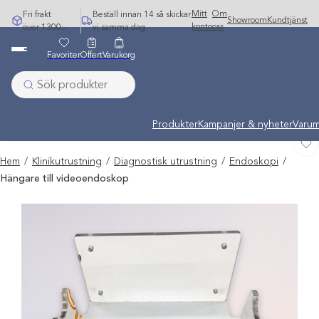
Hoppa
Mitt
Om
Fri frakt
Beställ innan 14 så skickar
Showroom
Kundtjänst
till
konto
oss
över 1300:-
vi samma dag
innehåll
Favoriter
Offert
Varukorg
Undermeny stängd: Varumärken
Produkter
Kampanjer & nyheter
Varum
Hem
/
Klinikutrustning
/
Diagnostisk utrustning
/
Endoskopi
/
Hängare till videoendoskop