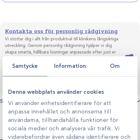
mängd
Kontakta oss för personlig rådgivning
Vi stöttar dig i allt från produktval till klinikens långsiktiga
utveckling. Genom personlig rådgivning hjälper vi dig
skapa smarta, hållbara lösningar anpassade efter just er
Kontakta oss
verksamhet.
Samtycke
Information
Om
Denna webbplats använder cookies
Specifikationer
Vi använder enhetsidentifierare för att
anpassa innehållet och annonserna till
Produktgrupp
Tillbehör och reservdelar endoskopi
användarna, tillhandahålla funktioner för
sociala medier och analysera vår trafik. Vi
vidarebefordrar även sådana identifierare och