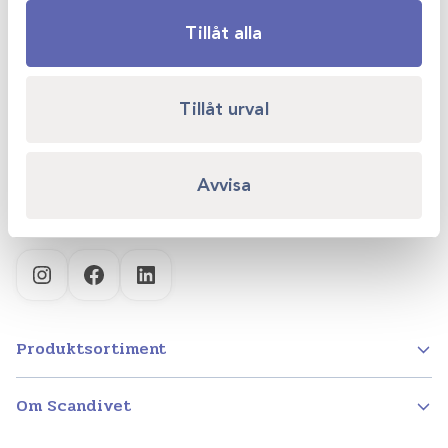
Tillåt alla
Scandivet AB
Kvartsgatan 6B
Tillåt urval
749 40 Enköping
info@scandivet.se
Avvisa
0171 – 857 70
Instagram
Facebook
LinkedIn
Produktsortiment
Om Scandivet