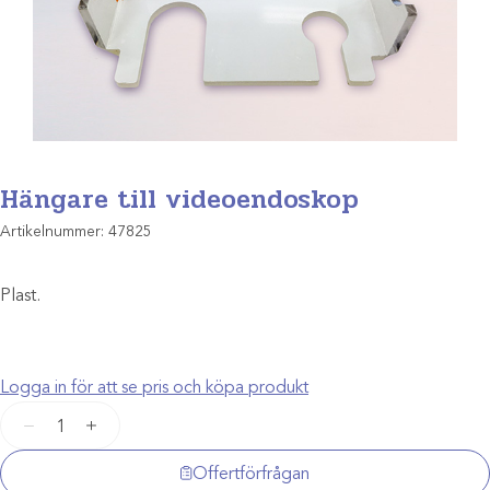
Hängare till videoendoskop
Artikelnummer:
47825
Plast.
Logga in för att se pris och köpa produkt
Hängare
−
+
till
videoendoskop
Offertförfrågan