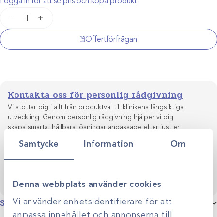
Logga in för att se pris och köpa produkt
Glidgel
−
+
WP
260g
Offertförfrågan
mängd
Kontakta oss för personlig rådgivning
Vi stöttar dig i allt från produktval till klinikens långsiktiga
utveckling. Genom personlig rådgivning hjälper vi dig
skapa smarta, hållbara lösningar anpassade efter just er
Kontakta oss
verksamhet.
Samtycke
Information
Om
Denna webbplats använder cookies
Vi använder enhetsidentifierare för att
Specifikationer
anpassa innehållet och annonserna till