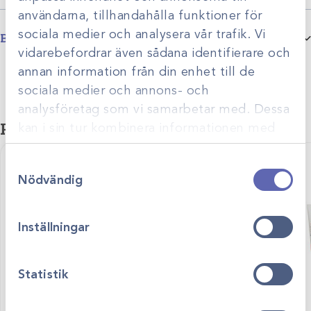
användarna, tillhandahålla funktioner för
sociala medier och analysera vår trafik. Vi
Bilagor
vidarebefordrar även sådana identifierare och
35105-1091787
annan information från din enhet till de
sociala medier och annons- och
analysföretag som vi samarbetar med. Dessa
Relaterade produkter
kan i sin tur kombinera informationen med
annan information som du har tillhandahållit
Samtyckesval
eller som de har samlat in när du har använt
Nödvändig
deras tjänster.
Inställningar
Statistik
Art.nr
1004082