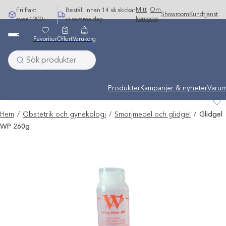
Hoppa
Mitt
Om
Fri frakt
Beställ innan 14 så skickar
Showroom
Kundtjänst
till
konto
oss
över 1300:-
vi samma dag
innehåll
Favoriter
Offert
Varukorg
Undermeny stängd: Varumärken
Produkter
Kampanjer & nyheter
Varum
Hem
/
Obstetrik och gynekologi
/
Smörjmedel och glidgel
/
Glidgel
WP 260g