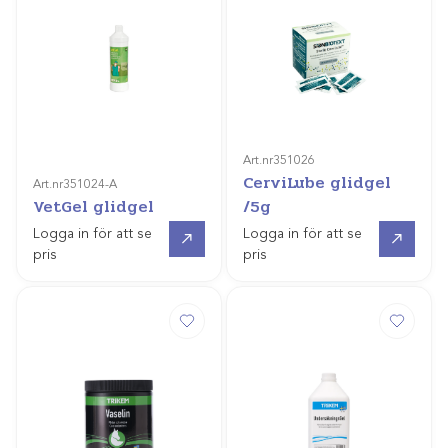
Art.nr
351026
CerviLube glidgel
Art.nr
351024-A
VetGel glidgel
/5g
Gå till
Gå till
Logga in för att se
Logga in för att se
pris
pris