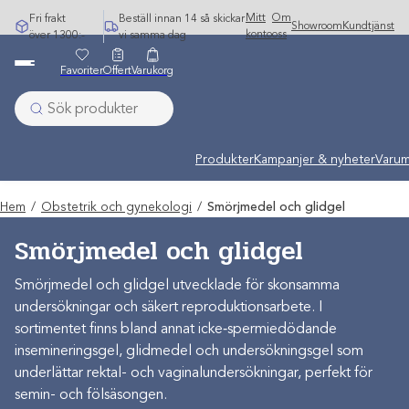
Hoppa
Mitt
Om
Fri frakt
Beställ innan 14 så skickar
Showroom
Kundtjänst
till
konto
oss
över 1300:-
vi samma dag
innehåll
Favoriter
Offert
Varukorg
Produkter
Kampanjer & nyheter
Varum
Hem
/
Obstetrik och gynekologi
/
Smörjmedel och glidgel
Smörjmedel och glidgel
Smörjmedel och glidgel utvecklade för skonsamma
undersökningar och säkert reproduktionsarbete. I
sortimentet finns bland annat icke‑spermiedödande
insemineringsgel, glidmedel och undersökningsgel som
underlättar rektal- och vaginalundersökningar, perfekt för
semin- och fölsäsongen.