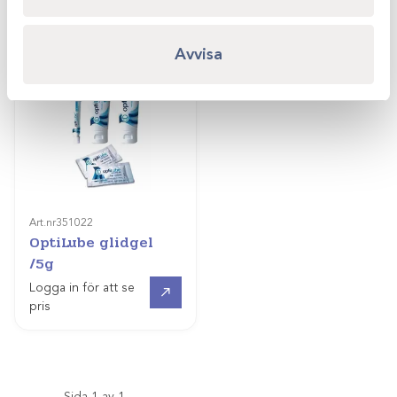
Avvisa
Art.nr
351022
OptiLube glidgel
/5g
Gå till
Logga in för att se
pris
Sida 1 av 1