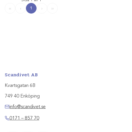
1
‹‹
‹
›
››
Scandivet AB
Kvartsgatan 6B
749 40 Enköping
info@scandivet.se
0171 – 857 70