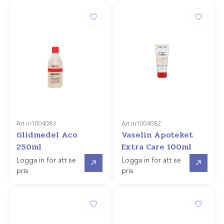
Art.nr
1004083
Art.nr
1004082
Glidmedel Aco
Vaselin Apoteket
250ml
Extra Care 100ml
Gå till
Gå till
Logga in för att se
Logga in för att se
pris
pris