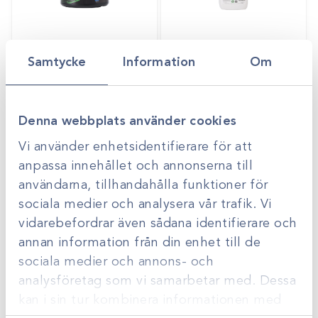
Art.nr
35115
Art.nr
35101-A
Samtycke
Information
Om
Vaselin 750ml
Undersökningsgel
Gå till
Gå till
Logga in för att se
Logga in för att se
pris
pris
Denna webbplats använder cookies
Vi använder enhetsidentifierare för att
anpassa innehållet och annonserna till
användarna, tillhandahålla funktioner för
sociala medier och analysera vår trafik. Vi
vidarebefordrar även sådana identifierare och
annan information från din enhet till de
sociala medier och annons- och
analysföretag som vi samarbetar med. Dessa
Art.nr
35105
kan i sin tur kombinera informationen med
Glidgel Bovivet
Glidgel WP 260g
Gå till
Gå till