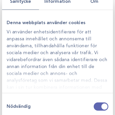
Samtycke
Information
Om
Rektalhandske
Rektalhandske
Aisogan med
transparent
axelskydd /50st
sensitiv /100st
Gå till
Gå till
Logga in för att se
Logga in för att se
Denna webbplats använder cookies
pris
pris
Vi använder enhetsidentifierare för att
anpassa innehållet och annonserna till
Vi har lösningar för
alla!
användarna, tillhandahålla funktioner för
Ska du starta en ny veterinärklinik, eller vill du förnya en
sociala medier och analysera vår trafik. Vi
befintlig? Scandivet hjälper dig med rådgivning,
vidarebefordrar även sådana identifierare och
planering och förslag på lösningar anpassade efter just
dina behov.
annan information från din enhet till de
sociala medier och annons- och
analysföretag som vi samarbetar med. Dessa
kan i sin tur kombinera informationen med
annan information som du har tillhandahållit
Samtyckesval
eller som de har samlat in när du har använt
Nödvändig
deras tjänster.