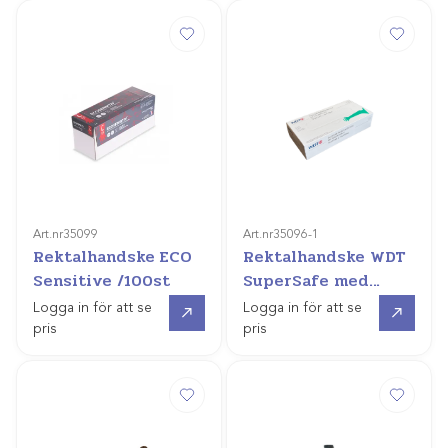
Art.nr
35099
Art.nr
35096-1
Rektalhandske ECO
Rektalhandske WDT
Sensitive /100st
SuperSafe med
axelskydd /50st
Gå till
Gå till
Logga in för att se
Logga in för att se
pris
pris