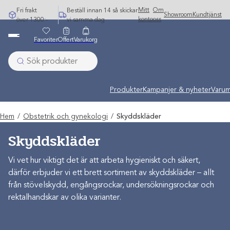
Hoppa
Mitt
Om
Fri frakt
Beställ innan 14 så skickar
Showroom
Kundtjänst
till
konto
oss
över 1300:-
vi samma dag
innehåll
Favoriter
Offert
Varukorg
Produkter
Kampanjer & nyheter
Varum
Hem
/
Obstetrik och gynekologi
/
Skyddskläder
Skyddskläder
Vi vet hur viktigt det är att arbeta hygieniskt och säkert,
därför erbjuder vi ett brett sortiment av skyddskläder – allt
från stövelskydd, engångsrockar, undersökningsrockar och
rektalhandskar av olika varianter.