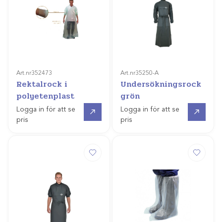
Art.nr
352473
Art.nr
35250-A
Rektalrock i
Undersökningsrock
polyetenplast
grön
Gå till
Gå till
Logga in för att se
Logga in för att se
pris
pris