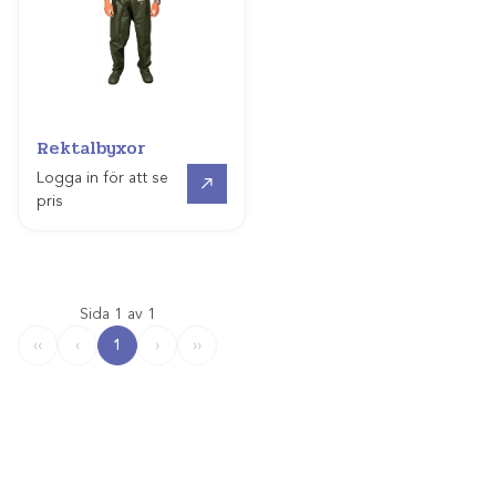
Rektalbyxor
Gå till
Logga in för att se
pris
Sida 1 av 1
1
‹‹
‹
›
››