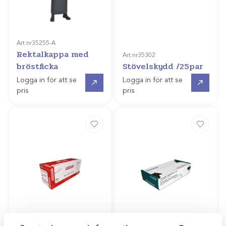
Art.nr
35255-A
Rektalkappa med
Art.nr
35302
bröstficka
Stövelskydd /25par
Gå till
Gå till
Logga in för att se
Logga in för att se
pris
pris
Art.nr
35096
Art.nr
35095