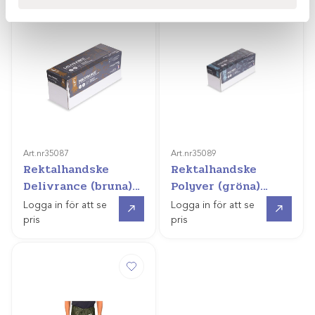
Art.nr
35087
Art.nr
35089
Rektalhandske
Rektalhandske
Delivrance (bruna)
Polyver (gröna)
/100st
/80st
Gå till
Gå till
Logga in för att se
Logga in för att se
pris
pris