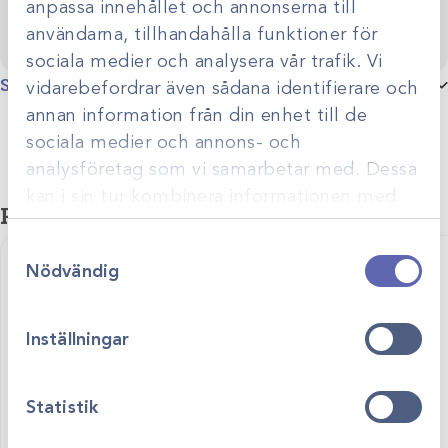
anpassa innehållet och annonserna till
användarna, tillhandahålla funktioner för
sociala medier och analysera vår trafik. Vi
Specifikationer
vidarebefordrar även sådana identifierare och
annan information från din enhet till de
sociala medier och annons- och
analysföretag som vi samarbetar med. Dessa
kan i sin tur kombinera informationen med
Relaterade produkter
annan information som du har tillhandahållit
Samtyckesval
eller som de har samlat in när du har använt
Nödvändig
deras tjänster.
Inställningar
Statistik