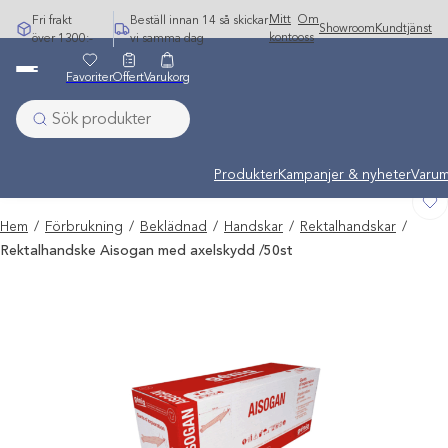
Hoppa
Mitt
Om
Fri frakt
Beställ innan 14 så skickar
Showroom
Kundtjänst
till
konto
oss
över 1300:-
vi samma dag
innehåll
Favoriter
Offert
Varukorg
Undermeny stängd: Varumärken
Produkter
Kampanjer & nyheter
Varum
Hem
/
Förbrukning
/
Beklädnad
/
Handskar
/
Rektalhandskar
/
Rektalhandske Aisogan med axelskydd /50st