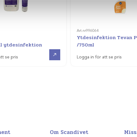
Art.nr
996064
Ytdesinfektion Tevan 
l ytdesinfektion
/750ml
Visa produkt
tt se pris
Logga in för att se pris
ment
Om Scandivet
Miss