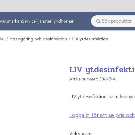
ken
Varumärken
Service
Tjänster
Fyndhörnan
del
/
Ytrengöring och desinfektion
/
LIV ytdesinfektion
LIV ytdesinfekt
Artikelnummer:
38647-A
LIV ytdesinfektion, se rullmenyn
Logga in för att se pris o
Välj variant