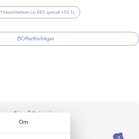
Ytdesinfektion Liv DES special +50 1L
Offertförfrågan
ersonlig rådgivning
val till klinikens långsiktiga
Om
ådgivning hjälper vi dig skapa
assade efter just er verksamhet.
Kontakta oss