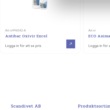
Art.nr
996042-A
Art.nr
Antibac Oxivir Excel
ECO Anima
Visa produkt
Logga in för att se pris
Logga in för a
Scandivet AB
Produktsorti