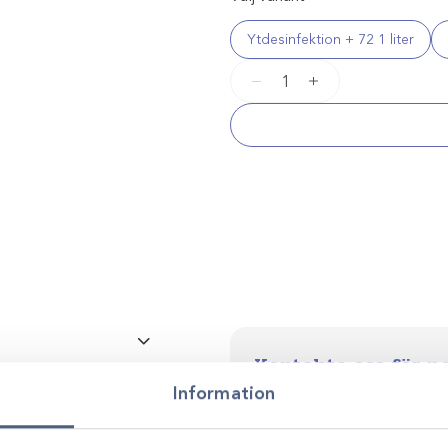
Ytdesinfektion + 72 1 liter
LIV
−
+
ytdesinfektion
mängd
Kontakta oss för p
Liv DES special +50 1L
Vi stöttar dig i allt från produkt
Information
utveckling. Genom personlig r
smarta, hållbara lösningar anp