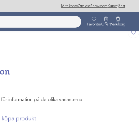
Mitt konto
Om oss
Showroom
Kundtjänst
Favoriter
Offert
Varukorg
ion
 för information på de olika varianterna.
ch köpa produkt