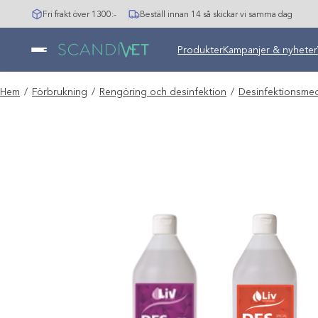
Hoppa
Fri frakt över 1300:-
Beställ innan 14 så skickar vi samma dag
till
innehåll
Undermeny stängd: Varumär
Produkter
Kampanjer & nyheter
Hem
/
Förbrukning
/
Rengöring och desinfektion
/
Desinfektionsme