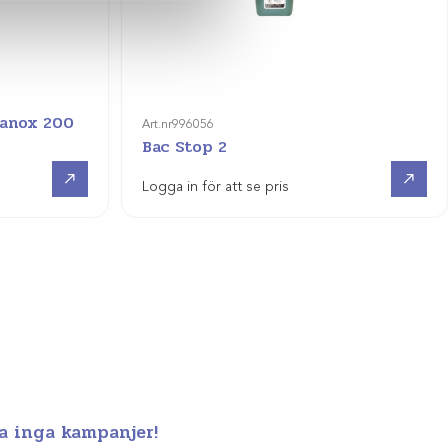
Panox 200
Art.nr
996056
Bac Stop 2
Visa produkt
Visa produkt
Logga in för att se pris
a inga kampanjer!