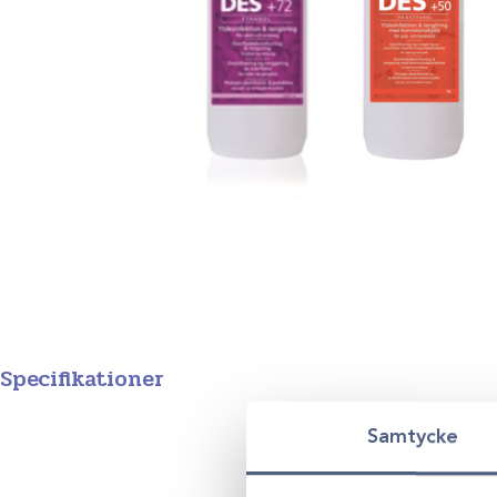
Specifikationer
Variant
Ytdesinfektion + 72 1 liter, Ytdesinfektion 
Samtycke