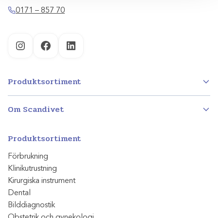
0171 – 857 70
Instagram
Facebook
LinkedIn
Produktsortiment
Om Scandivet
Produktsortiment
Förbrukning
Klinikutrustning
Kirurgiska instrument
Dental
Bilddiagnostik
Obstetrik och gynekologi