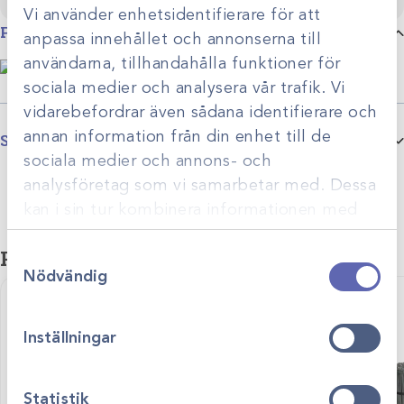
Vi använder enhetsidentifierare för att
Produktbeskrivning
anpassa innehållet och annonserna till
användarna, tillhandahålla funktioner för
sociala medier och analysera vår trafik. Vi
vidarebefordrar även sådana identifierare och
annan information från din enhet till de
Specifikationer
sociala medier och annons- och
Färg &
Transparent mini /60m, Grön mini /60m, Lila mini /60m, röd
analysföretag som vi samarbetar med. Dessa
variant
mini /60m, svart mini /45m, svart mini /60m, blå mini /60m,
kan i sin tur kombinera informationen med
midi /85m, svart maxi x-stark /70m, blå maxi /110m, röd maxi
annan information som du har tillhandahållit
/110m
Relaterade produkter
Samtyckesval
eller som de har samlat in när du har använt
Nödvändig
deras tjänster.
Inställningar
Statistik