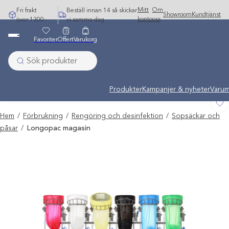
Hoppa
Mitt
Om
Fri frakt
Beställ innan 14 så skickar
Showroom
Kundtjänst
till
konto
oss
över 1300:-
vi samma dag
innehåll
Favoriter
Offert
Varukorg
Undermeny stängd: Varumärken
Produkter
Kampanjer & nyheter
Varum
Hem
/
Förbrukning
/
Rengöring och desinfektion
/
Sopsäckar och
påsar
/
Longopac magasin