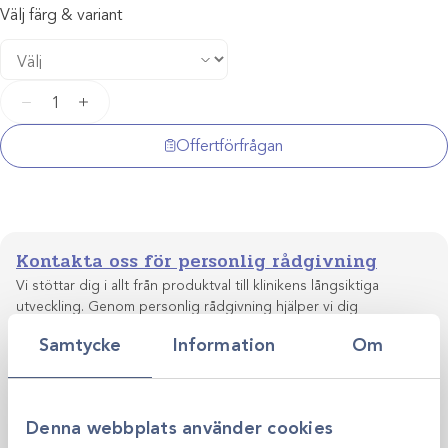
Välj färg & variant
Longopac
−
+
magasin
mängd
Offertförfrågan
Kontakta oss för personlig rådgivning
Vi stöttar dig i allt från produktval till klinikens långsiktiga
utveckling. Genom personlig rådgivning hjälper vi dig
skapa smarta, hållbara lösningar anpassade efter just er
Samtycke
Information
Om
Kontakta oss
verksamhet.
Denna webbplats använder cookies