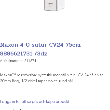
Maxon 4-0 sutur CV24 75cm
8886621731 /3dz
Artikelnummer:
211274
Maxon™ resorberbar syntetisk monofil sutur . CV-24 nålen är
20mm lång, 1/2 cirkel taper point- rund nål
Logga in för att se pris och köpa produkt
Maxon