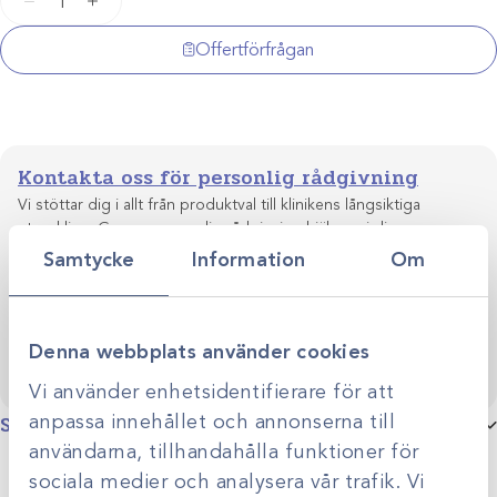
−
+
4-
0
Offertförfrågan
sutur
CV24
75cm
8886621731
Kontakta oss för personlig rådgivning
/3dz
mängd
Vi stöttar dig i allt från produktval till klinikens långsiktiga
utveckling. Genom personlig rådgivning hjälper vi dig
skapa smarta, hållbara lösningar anpassade efter just er
Samtycke
Information
Om
Kontakta oss
verksamhet.
Denna webbplats använder cookies
Vi använder enhetsidentifierare för att
anpassa innehållet och annonserna till
Specifikationer
användarna, tillhandahålla funktioner för
Suturmodell
Maxon
sociala medier och analysera vår trafik. Vi