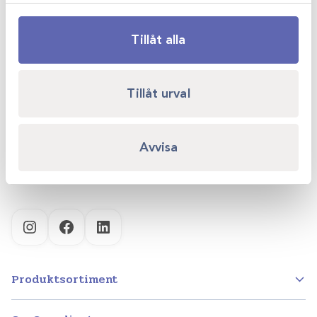
Tillåt alla
Scandivet AB
Tillåt urval
Kvartsgatan 6B
749 40 Enköping
Avvisa
info@scandivet.se
0171 – 857 70
Instagram
Facebook
LinkedIn
Produktsortiment