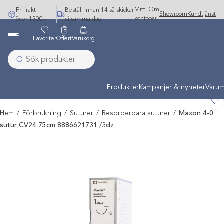
Hoppa
Mitt
Om
Fri frakt
Beställ innan 14 så skickar
Showroom
Kundtjänst
till
konto
oss
över 1300:-
vi samma dag
innehåll
Favoriter
Offert
Varukorg
Undermeny stängd: Varumärken
Produkter
Kampanjer & nyheter
Varum
Hem
/
Förbrukning
/
Suturer
/
Resorberbara suturer
/
Maxon 4-0
sutur CV24 75cm 8886621731 /3dz