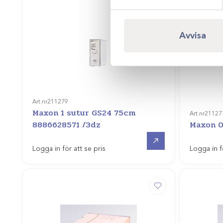
Avvisa
Art.nr
211279
Maxon 1 sutur GS24 75cm
Art.nr
21127
8886628571 /3dz
Maxon 0
Gå till
Logga in för att se pris
Logga in f