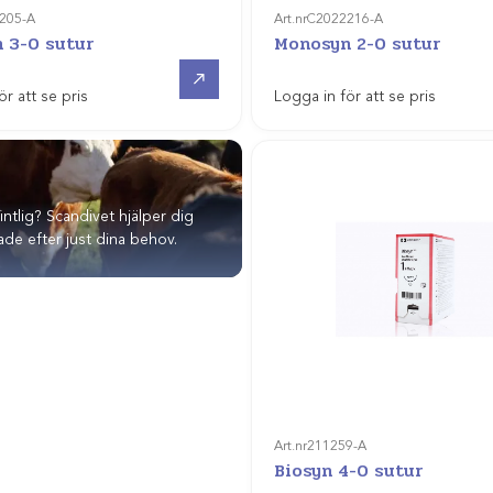
205-A
Art.nr
C2022216-A
 3-0 sutur
Monosyn 2-0 sutur
Gå till
ör att se pris
Logga in för att se pris
fintlig? Scandivet hjälper dig
de efter just dina behov.
Art.nr
211259-A
Biosyn 4-0 sutur