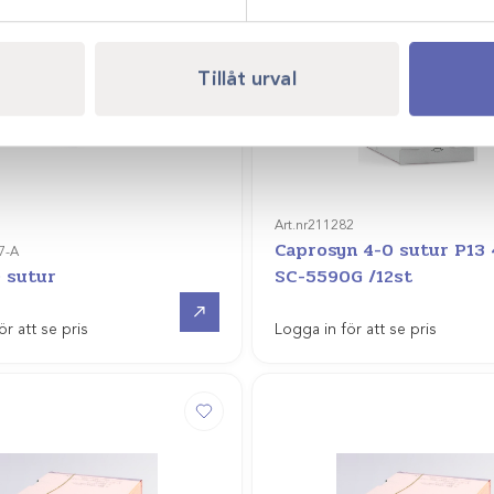
Tillåt urval
Art.nr
211282
Caprosyn 4-0 sutur P13
7-A
 sutur
SC-5590G /12st
Gå till
ör att se pris
Logga in för att se pris