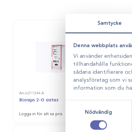
Samtycke
Denna webbplats anvä
Vi använder enhetsident
tillhandahålla funktion
sådana identifierare o
analysföretag som vi 
Art.nr
21127
information som du har 
Maxon 5
Art.nr
211244-A
Biosyn 2-0 sutur
8886621
Samtyckesval
Gå till
Nödvändig
Logga in för att se pris
Logga in f