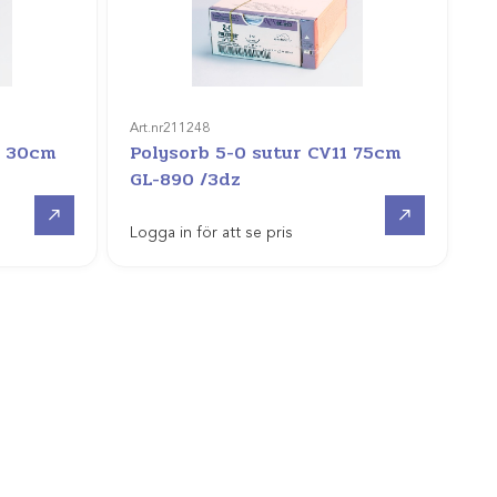
Art.nr
211248
4 30cm
Polysorb 5-0 sutur CV11 75cm
GL-890 /3dz
Gå till
Gå till
Logga in för att se pris