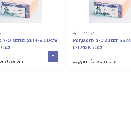
3
Art.nr
211252
b 7-0 sutur SE14-8 30cm
Polysorb 6-0 sutur SS2
 /1dz
L-1742K /1dz
Gå till
ör att se pris
Logga in för att se pris