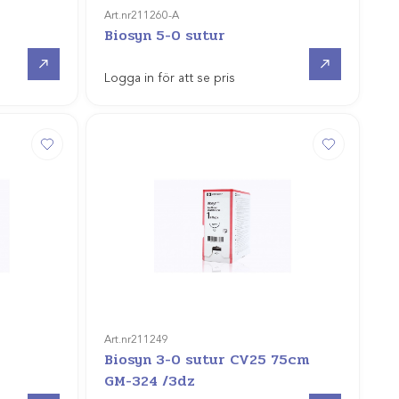
Art.nr
211260-A
Biosyn 5-0 sutur
Gå till
Gå till
Logga in för att se pris
Art.nr
211249
Biosyn 3-0 sutur CV25 75cm
GM-324 /3dz
Gå till
Gå till