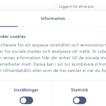
Logga in för att se pris
Information
nder cookies
ifierare för att anpassa innehållet och annonserna t
er för sociala medier och analysera vår trafik. Vi vi
ch annan information från din enhet till de sociala 
samarbetar med. Dessa kan i sin tur kombinera inf
3
Art.nr
211275
tillhandahållit eller som de har samlat in när du ha
-0 sutur CV22 75cm
Maxon 3-0 sutur V20 7
321 /3dz
8886623341 /3dz
Gå till
Inställningar
Statistik
ör att se pris
Logga in för att se pris