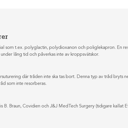
rer
rial som t.ex. polyglactin, polydioxanon och poliglekapron. En re
a under lång tid och påverkas inte av kroppsvätskor.
suturering där tråden inte ska tas bort. Denna typ av tråd bryts ne
tråd som inte resorberas.
 B. Braun, Covidien och J&J MedTech Surgery (tidigare kallat Et