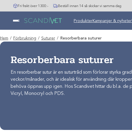
Hoppa
Fri frakt över 1300:-
Beställ innan 14 så skickar vi samma dag
till
innehåll
Produkter
Kampanjer & nyheter
Hem
/
Förbrukning
/
Suturer
/
Resorberbara suturer
Resorberbara suturer
En resorberbar sutur är en suturtråd som förlorar styrka gradvi
veckor/månader, och är idealisk för användning där kroppen 
behöva öppnas upp igen. Hos Scandivet hittar du bl.a. de 
Vicryl, Monocryl och PDS.