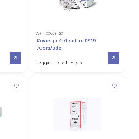
Art.nr
C0068420
Novosyn 4-0 sutur DS19
70cm/3dz
Gå till
Gå till
Logga in för att se pris