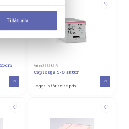
Tillåt alla
 45cm
Art.nr
211282-A
Caprosyn 5-0 sutur
Gå till
Gå till
Logga in för att se pris