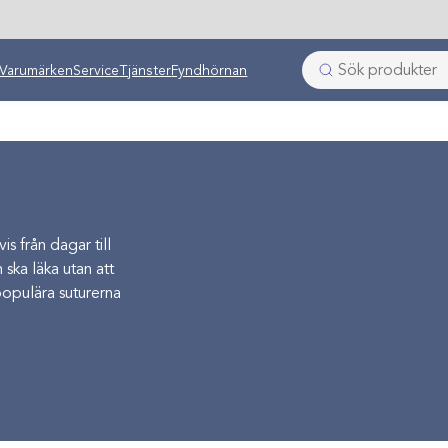
Varumärken
Service
Tjänster
Fyndhörnan
s från dagar till
ska läka utan att
populära suturerna