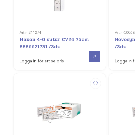
Art.nr
211274
Art.nr
C0068
Maxon 4-0 sutur CV24 75cm
Novosyn
8886621731 /3dz
/3dz
Gå till
Logga in för att se pris
Logga in f