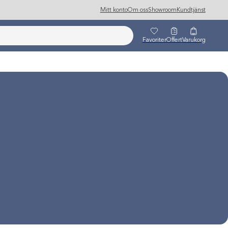
Mitt konto
Om oss
Showroom
Kundtjänst
Favoriter
Offert
Varukorg