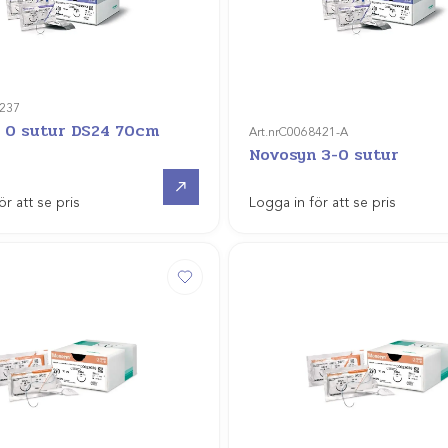
237
 0 sutur DS24 70cm
Art.nr
C0068421-A
Novosyn 3-0 sutur
Gå till
ör att se pris
Logga in för att se pris