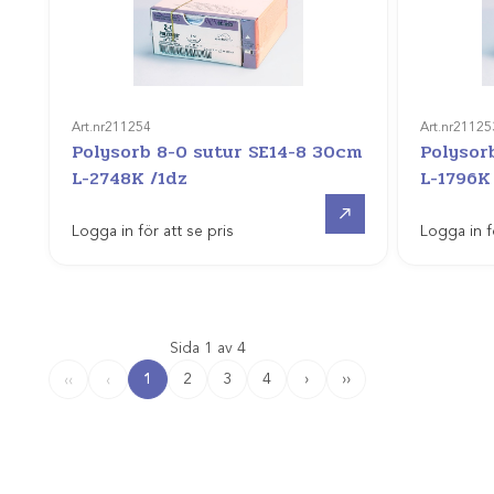
Art.nr
211254
Art.nr
21125
Polysorb 8-0 sutur SE14-8 30cm
Polysor
L-2748K /1dz
L-1796K
Gå till
Logga in för att se pris
Logga in f
Sida 1 av 4
1
2
3
4
›
››
‹‹
‹