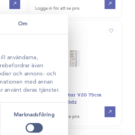
Logga in för att se pris
Om
ill användarna,
darebefordrar även
medier och annons- och
ormationen med annan
Art.nr
211276
r använt deras tjänster.
5cm
Maxon 2-0 sutur V20 75cm
8886623351 /3dz
Gå till
Gå till
Marknadsföring
Logga in för att se pris