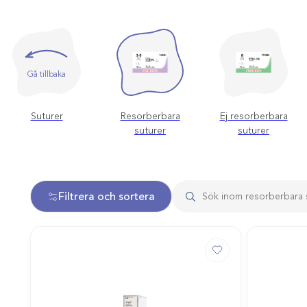
Gå tillbaka
Suturer
Resorberbara
Ej resorberbara
suturer
suturer
Filtrera och sortera